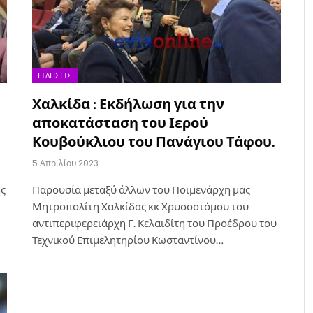
ΕΙΔΉΣΕΙΣ
Χαλκίδα : Εκδήλωση για την
αποκατάσταση του Ιερού
Κουβούκλιου του Πανάγιου Τάφου.
5 Απριλίου 2023
ης
Παρουσία μεταξύ άλλων του Ποιμενάρχη μας
Μητροπολίτη Χαλκίδας κκ Χρυσοστόμου του
αντιπεριφερειάρχη Γ. Κελαιδίτη του Προέδρου του
Τεχνικού Επιμελητηρίου Κωσταντίνου…