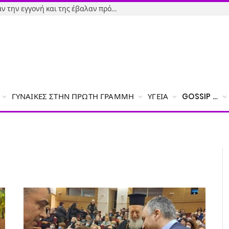
Εύβοια-Απίστευτο: Φορολόγησαν την εγγονή και της έβαλαν πρόστιμο γιατί δεν δήλωσε το χαρτζιλίκι του παππού!
ΓΥΝΑΊΚΕΣ ΣΤΗΝ ΠΡΏΤΗ ΓΡΑΜΜΉ
ΥΓΕΊΑ
GOSSIP …