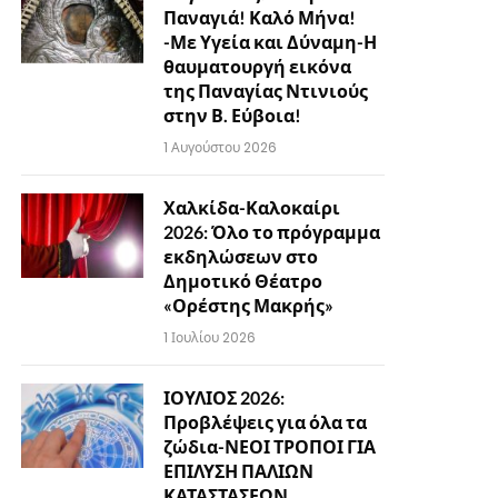
Παναγιά! Καλό Μήνα!
-Με Υγεία και Δύναμη-Η
θαυματουργή εικόνα
της Παναγίας Ντινιούς
στην Β. Εύβοια!
1 Αυγούστου 2026
Χαλκίδα-Καλοκαίρι
2026: Όλο το πρόγραμμα
εκδηλώσεων στο
Δημοτικό Θέατρο
«Ορέστης Μακρής»
1 Ιουλίου 2026
ΙΟΥΛΙΟΣ 2026:
Προβλέψεις για όλα τα
ζώδια-ΝΕΟΙ ΤΡΟΠΟΙ ΓΙΑ
ΕΠΙΛΥΣΗ ΠΑΛΙΩΝ
ΚΑΤΑΣΤΑΣΕΩΝ…