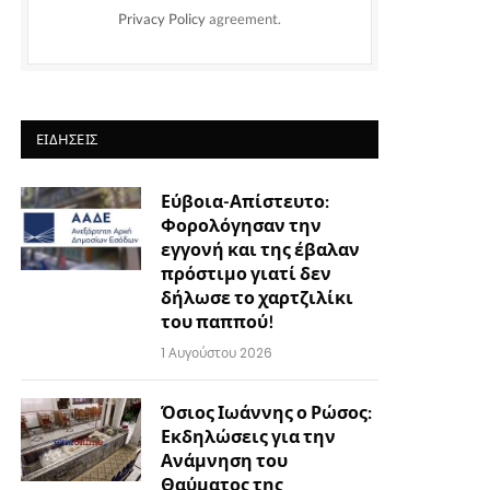
Privacy Policy
agreement.
ΕΙΔΉΣΕΙΣ
Εύβοια-Απίστευτο:
Φορολόγησαν την
εγγονή και της έβαλαν
πρόστιμο γιατί δεν
δήλωσε το χαρτζιλίκι
του παππού!
1 Αυγούστου 2026
Όσιος Ιωάννης ο Ρώσος:
Εκδηλώσεις για την
Ανάμνηση του
Θαύματος της