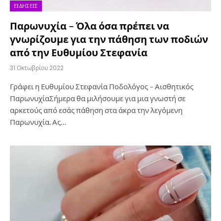
ΕΙΔΉΣΕΙΣ
Παρωνυχία – Όλα όσα πρέπει να
γνωρίζουμε για την πάθηση των ποδιών
από την Ευθυμίου Στεφανία
31 Οκτωβρίου 2022
Γράφει η Ευθυμίου Στεφανία Ποδολόγος – Αισθητικός
ΠαρωνυχίαΣήμερα θα μιλήσουμε για μια γνωστή σε
αρκετούς από εσάς πάθηση στα άκρα την λεγόμενη
Παρωνυχία. Ας…