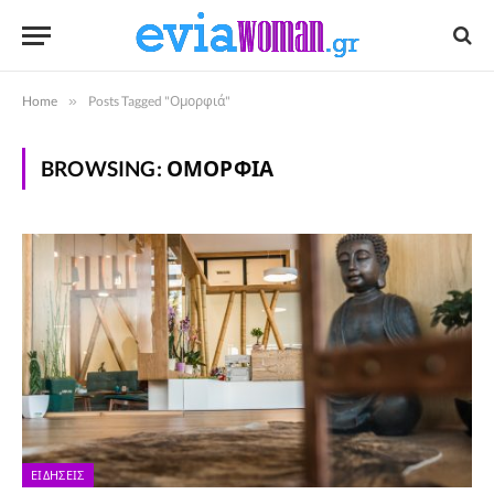
Home
»
Posts Tagged "Ομορφιά"
BROWSING:
ΟΜΟΡΦΙΆ
ΕΙΔΉΣΕΙΣ