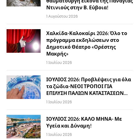
θαυματουργή εικόνα της Παναγίας
Ντινιούς στην Β. Εύβοια!
1 Αυγούστου 2026
Χαλκίδα-Καλοκαίρι 2026: Όλο το
πρόγραμμα εκδηλώσεων στο
Δημοτικό Θέατρο «Ορέστης
Μακρής»
1 Ιουλίου 2026
ΙΟΥΛΙΟΣ 2026: Προβλέψεις για όλα
τα ζώδια-ΝΕΟΙ ΤΡΟΠΟΙ ΓΙΑ
ΕΠΙΛΥΣΗ ΠΑΛΙΩΝ ΚΑΤΑΣΤΑΣΕΩΝ…
1 Ιουλίου 2026
ΙΟΥΛΙΟΣ 2026: ΚΑΛΟ ΜΗΝΑ- Με
Υγεία και Δύναμη!
1 Ιουλίου 2026