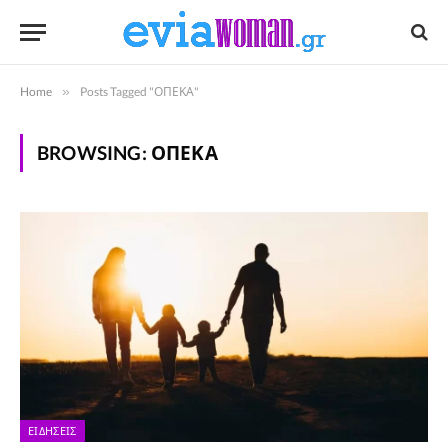
Home
»
Posts Tagged "ΟΠΕΚΑ"
BROWSING:
ΟΠΕΚΑ
ΕΙΔΉΣΕΙΣ