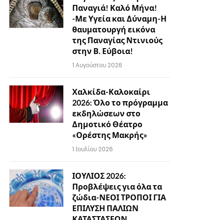
Παναγιά! Καλό Μήνα!
-Με Υγεία και Δύναμη-Η
θαυματουργή εικόνα
της Παναγίας Ντινιούς
στην Β. Εύβοια!
1 Αυγούστου 2026
Χαλκίδα-Καλοκαίρι
2026: Όλο το πρόγραμμα
εκδηλώσεων στο
Δημοτικό Θέατρο
«Ορέστης Μακρής»
1 Ιουλίου 2026
ΙΟΥΛΙΟΣ 2026:
Προβλέψεις για όλα τα
ζώδια-ΝΕΟΙ ΤΡΟΠΟΙ ΓΙΑ
ΕΠΙΛΥΣΗ ΠΑΛΙΩΝ
ΚΑΤΑΣΤΑΣΕΩΝ…