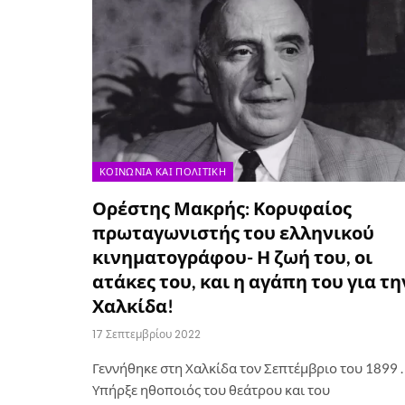
ΚΟΙΝΩΝΊΑ ΚΑΙ ΠΟΛΙΤΙΚΉ
Ορέστης Μακρής: Κορυφαίος
πρωταγωνιστής του ελληνικού
κινηματογράφου- Η ζωή του, οι
ατάκες του, και η αγάπη του για τη
Χαλκίδα!
17 Σεπτεμβρίου 2022
Γεννήθηκε στη Χαλκίδα τον Σεπτέμβριο του 1899 .
Υπήρξε ηθοποιός του θεάτρου και του