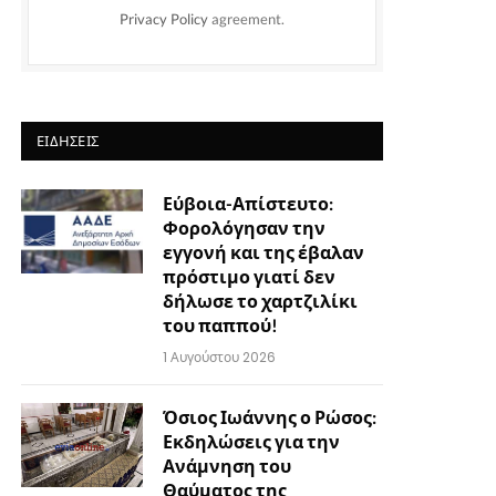
Privacy Policy
agreement.
ΕΙΔΉΣΕΙΣ
Εύβοια-Απίστευτο:
Φορολόγησαν την
εγγονή και της έβαλαν
πρόστιμο γιατί δεν
δήλωσε το χαρτζιλίκι
του παππού!
1 Αυγούστου 2026
Όσιος Ιωάννης ο Ρώσος:
Εκδηλώσεις για την
Ανάμνηση του
Θαύματος της