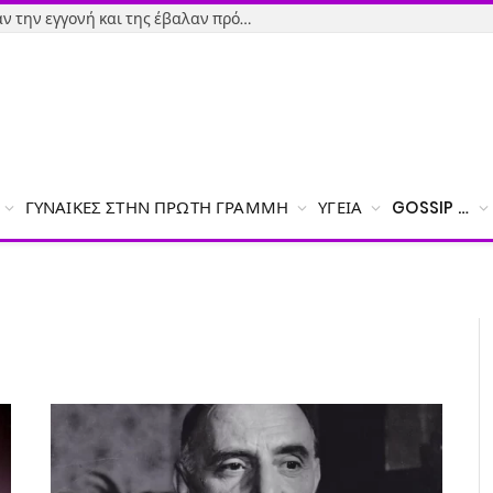
Εύβοια-Απίστευτο: Φορολόγησαν την εγγονή και της έβαλαν πρόστιμο γιατί δεν δήλωσε το χαρτζιλίκι του παππού!
ΓΥΝΑΊΚΕΣ ΣΤΗΝ ΠΡΏΤΗ ΓΡΑΜΜΉ
ΥΓΕΊΑ
GOSSIP …