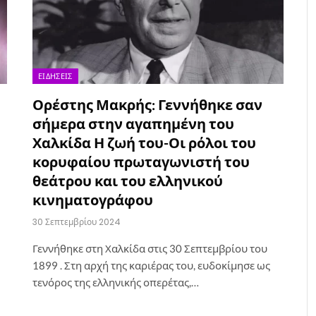
ΕΙΔΉΣΕΙΣ
Ορέστης Μακρής: Γεννήθηκε σαν
σήμερα στην αγαπημένη του
Χαλκίδα Η ζωή του-Οι ρόλοι του
κορυφαίου πρωταγωνιστή του
θεάτρου και του ελληνικού
κινηματογράφου
30 Σεπτεμβρίου 2024
Γεννήθηκε στη Χαλκίδα στις 30 Σεπτεμβρίου του
1899 . Στη αρχή της καριέρας του, ευδοκίμησε ως
τενόρος της ελληνικής οπερέτας,…