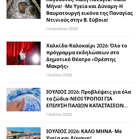
Μήνα! -Με Υγεία και Δύναμη-Η
θαυματουργή εικόνα της Παναγίας
Ντινιούς στην Β. Εύβοια!
1 Αυγούστου 2026
Χαλκίδα-Καλοκαίρι 2026: Όλο το
πρόγραμμα εκδηλώσεων στο
Δημοτικό Θέατρο «Ορέστης
Μακρής»
1 Ιουλίου 2026
ΙΟΥΛΙΟΣ 2026: Προβλέψεις για όλα
τα ζώδια-ΝΕΟΙ ΤΡΟΠΟΙ ΓΙΑ
ΕΠΙΛΥΣΗ ΠΑΛΙΩΝ ΚΑΤΑΣΤΑΣΕΩΝ…
1 Ιουλίου 2026
ΙΟΥΛΙΟΣ 2026: ΚΑΛΟ ΜΗΝΑ- Με
Υγεία και Δύναμη!