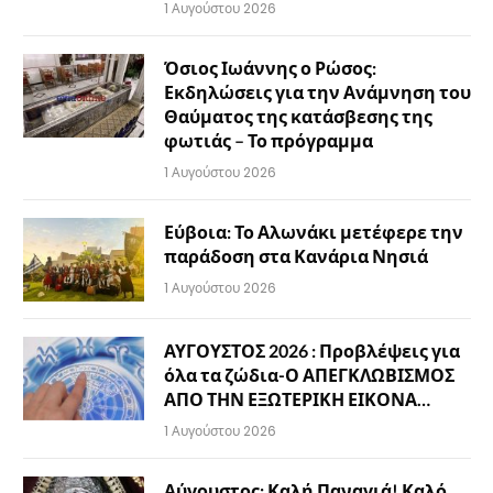
1 Αυγούστου 2026
Όσιος Ιωάννης ο Ρώσος:
Εκδηλώσεις για την Ανάμνηση του
Θαύματος της κατάσβεσης της
φωτιάς – Το πρόγραμμα
1 Αυγούστου 2026
Εύβοια: Το Αλωνάκι μετέφερε την
παράδοση στα Κανάρια Νησιά
1 Αυγούστου 2026
ΑΥΓΟΥΣΤΟΣ 2026 : Προβλέψεις για
όλα τα ζώδια-Ο ΑΠΕΓΚΛΩΒΙΣΜΟΣ
ΑΠΟ ΤΗΝ ΕΞΩΤΕΡΙΚΗ ΕΙΚΟΝΑ…
1 Αυγούστου 2026
Αύγουστος: Καλή Παναγιά! Καλό