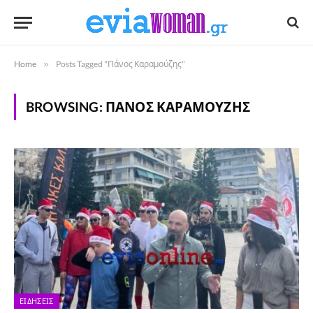
Home
»
Posts Tagged "Πάνος Καραμούζης"
BROWSING:
ΠΆΝΟΣ ΚΑΡΑΜΟΎΖΗΣ
ΕΙΔΉΣΕΙΣ