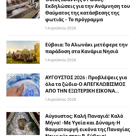
Εκδηλώσεις για την Ανάμνηση του
Θαύματος της κατάσβεσης της
φωτιάς – Το πρόγραμμα
1 Αυγούστου 2026
Εύβοια: Το Αλωνάκι μετέφερε την
παράδοση στα Κανάρια Νησιά
1 Αυγούστου 2026
ΑΥΓΟΥΣΤΟΣ 2026 : Προβλέψεις για
όλα τα ζώδια-Ο ΑΠΕΓΚΛΩΒΙΣΜΟΣ
ΑΠΟ ΤΗΝ ΕΞΩΤΕΡΙΚΗ ΕΙΚΟΝΑ…
1 Αυγούστου 2026
Αύγουστος: Καλή Παναγιά! Καλό
Μήνα! -Με Υγεία και Δύναμη-Η
θαυματουργή εικόνα της Παναγίας
Ντινιούς στην Β. Εύβοια!