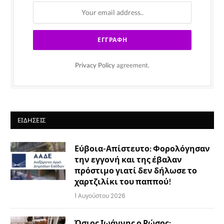
Privacy Policy
agreement.
ΕΙΔΉΣΕΙΣ
Εύβοια-Απίστευτο: Φορολόγησαν
την εγγονή και της έβαλαν
πρόστιμο γιατί δεν δήλωσε το
χαρτζιλίκι του παππού!
1 Αυγούστου 2026
Όσιος Ιωάννης ο Ρώσος: