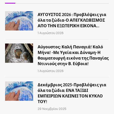
ΑΥΓΟΥΣΤΟΣ 2026 : Προβλέψεις για
όλα τα ζώδια-Ο ΑΠΕΓΚΛΩΒΙΣΜΟΣ
ΑΠΟ ΤΗΝ ΕΞΩΤΕΡΙΚΗ ΕΙΚΟΝΑ…
1 Αυγούστου 2026
Αύγουστος: Καλή Παναγιά! Καλό
Μήνα! -Με Υγεία και Δύναμη-Η
θαυματουργή εικόνα της Παναγίας
Ντινιούς στην Β. Εύβοια!
1 Αυγούστου 2026
Δεκέμβριος 2025-Προβλέψεις για
όλα τα ζώδια: ΕΝΑ ΤΑΞΙΔΙ
ΕΜΠΕΙΡΙΩΝ ΚΛΕΙΝΕΙ ΤΟΝ ΚΥΚΛΟ
ΤΟΥ!
29 Νοεμβρίου 2025