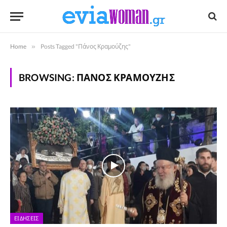
Home
»
Posts Tagged "Πάνος Κραμούζης"
BROWSING:
ΠΆΝΟΣ ΚΡΑΜΟΎΖΗΣ
ΕΙΔΉΣΕΙΣ