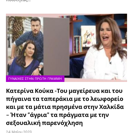
ΓΥΝΑΊΚΕΣ ΣΤΗΝ ΠΡΏΤΗ ΓΡΑΜΜΉ
Κατερίνα Κούκα -Του μαγείρευα και του
πήγαινα τα ταπεράκια με το λεωφορείο
και με τα μάτια πρησμένα στην Χαλκίδα
– Ήταν “άγρια” τα πράγματα με την
σεξουαλική παρενόχληση
24 Μαΐου 2023