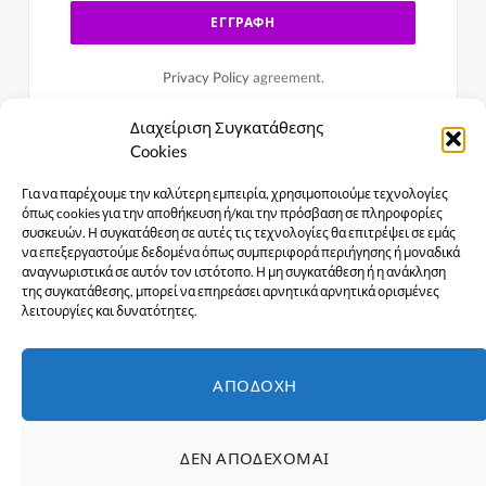
Privacy Policy
agreement.
Διαχείριση Συγκατάθεσης
Cookies
Για να παρέχουμε την καλύτερη εμπειρία, χρησιμοποιούμε τεχνολογίες
όπως cookies για την αποθήκευση ή/και την πρόσβαση σε πληροφορίες
συσκευών. Η συγκατάθεση σε αυτές τις τεχνολογίες θα επιτρέψει σε εμάς
να επεξεργαστούμε δεδομένα όπως συμπεριφορά περιήγησης ή μοναδικά
αναγνωριστικά σε αυτόν τον ιστότοπο. Η μη συγκατάθεση ή η ανάκληση
της συγκατάθεσης, μπορεί να επηρεάσει αρνητικά αρνητικά ορισμένες
λειτουργίες και δυνατότητες.
Facebook
X
Instagram
YouTube
ΑΠΟΔΟΧΉ
(Twitter)
ΑΡΧΙΚΉ
ΕΙΔΉΣΕΙΣ
ΠΟΛΙΤΙΣΜΌΣ
ΔΕΝ ΑΠΟΔΈΧΟΜΑΙ
ΓΥΝΑΊΚΕΣ ΣΤΗΝ ΠΡΏΤΗ ΓΡΑΜΜΉ