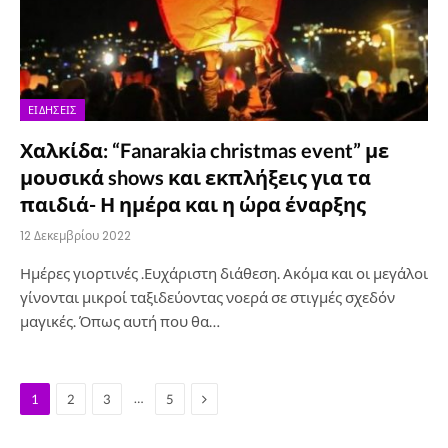
ΕΙΔΉΣΕΙΣ
Χαλκίδα: “Fanarakia christmas event” με
μουσικά shows και εκπλήξεις για τα
παιδιά- Η ημέρα και η ώρα έναρξης
12 Δεκεμβρίου 2022
Ημέρες γιορτινές .Ευχάριστη διάθεση. Ακόμα και οι μεγάλοι
γίνονται μικροί ταξιδεύοντας νοερά σε στιγμές σχεδόν
μαγικές. Όπως αυτή που θα…
Next
…
1
2
3
5