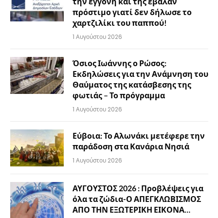
την εγγονή και της έβαλαν
πρόστιμο γιατί δεν δήλωσε το
χαρτζιλίκι του παππού!
1 Αυγούστου 2026
Όσιος Ιωάννης ο Ρώσος:
Εκδηλώσεις για την Ανάμνηση του
Θαύματος της κατάσβεσης της
φωτιάς – Το πρόγραμμα
1 Αυγούστου 2026
Εύβοια: Το Αλωνάκι μετέφερε την
παράδοση στα Κανάρια Νησιά
1 Αυγούστου 2026
ΑΥΓΟΥΣΤΟΣ 2026 : Προβλέψεις για
όλα τα ζώδια-Ο ΑΠΕΓΚΛΩΒΙΣΜΟΣ
ΑΠΟ ΤΗΝ ΕΞΩΤΕΡΙΚΗ ΕΙΚΟΝΑ…