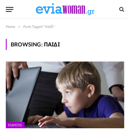
Home
»
Posts Tagged "παιδί"
BROWSING:
ΠΑΙΔΊ
ΕΙΔΉΣΕΙΣ