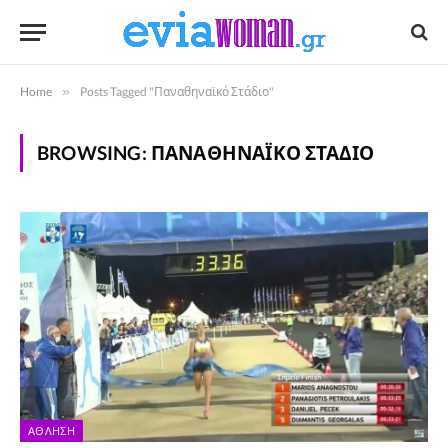
Home
»
Posts Tagged "Παναθηναϊκό Στάδιο"
BROWSING:
ΠΑΝΑΘΗΝΑΪΚΌ ΣΤΆΔΙΟ
ΆΘΛΗΣΗ