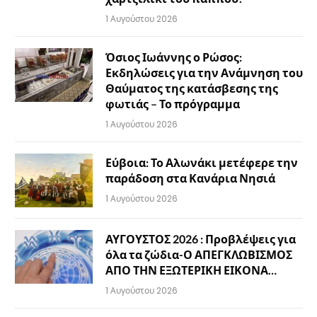
1 Αυγούστου 2026
Όσιος Ιωάννης ο Ρώσος:
Εκδηλώσεις για την Ανάμνηση του
Θαύματος της κατάσβεσης της
φωτιάς – Το πρόγραμμα
1 Αυγούστου 2026
Εύβοια: Το Αλωνάκι μετέφερε την
παράδοση στα Κανάρια Νησιά
1 Αυγούστου 2026
ΑΥΓΟΥΣΤΟΣ 2026 : Προβλέψεις για
όλα τα ζώδια-Ο ΑΠΕΓΚΛΩΒΙΣΜΟΣ
ΑΠΟ ΤΗΝ ΕΞΩΤΕΡΙΚΗ ΕΙΚΟΝΑ…
1 Αυγούστου 2026