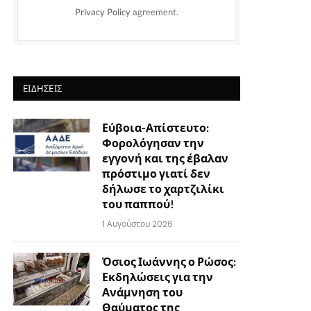
Privacy Policy
agreement.
ΕΙΔΉΣΕΙΣ
Εύβοια-Απίστευτο:
Φορολόγησαν την
εγγονή και της έβαλαν
πρόστιμο γιατί δεν
δήλωσε το χαρτζιλίκι
του παππού!
1 Αυγούστου 2026
Όσιος Ιωάννης ο Ρώσος:
Εκδηλώσεις για την
Ανάμνηση του
Θαύματος της