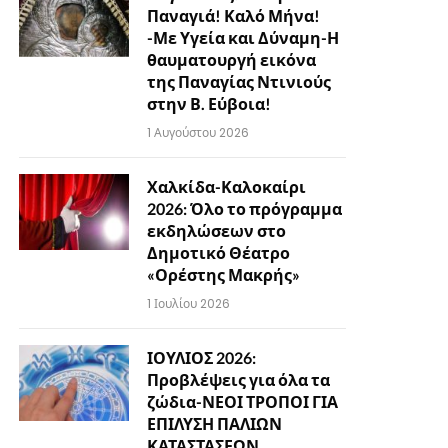
Παναγιά! Καλό Μήνα!
-Με Υγεία και Δύναμη-Η
θαυματουργή εικόνα
της Παναγίας Ντινιούς
στην Β. Εύβοια!
1 Αυγούστου 2026
Χαλκίδα-Καλοκαίρι
2026: Όλο το πρόγραμμα
εκδηλώσεων στο
Δημοτικό Θέατρο
«Ορέστης Μακρής»
1 Ιουλίου 2026
ΙΟΥΛΙΟΣ 2026:
Προβλέψεις για όλα τα
ζώδια-ΝΕΟΙ ΤΡΟΠΟΙ ΓΙΑ
ΕΠΙΛΥΣΗ ΠΑΛΙΩΝ
ΚΑΤΑΣΤΑΣΕΩΝ…