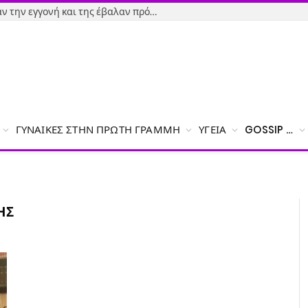
Εύβοια-Απίστευτο: Φορολόγησαν την εγγονή και της έβαλαν πρόστιμο γιατί δεν δήλωσε το χαρτζιλίκι του παππού!
ΓΥΝΑΊΚΕΣ ΣΤΗΝ ΠΡΏΤΗ ΓΡΑΜΜΉ
ΥΓΕΊΑ
GOSSIP …
ΗΣ