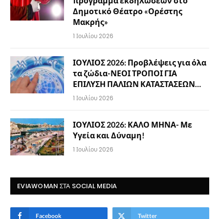
πρόγραμμα εκδηλώσεων στο
Δημοτικό Θέατρο «Ορέστης
Μακρής»
1 Ιουλίου 2026
ΙΟΥΛΙΟΣ 2026: Προβλέψεις για όλα
τα ζώδια-ΝΕΟΙ ΤΡΟΠΟΙ ΓΙΑ
ΕΠΙΛΥΣΗ ΠΑΛΙΩΝ ΚΑΤΑΣΤΑΣΕΩΝ…
1 Ιουλίου 2026
ΙΟΥΛΙΟΣ 2026: ΚΑΛΟ ΜΗΝΑ- Με
Υγεία και Δύναμη!
1 Ιουλίου 2026
EVIAWOMAN ΣΤΑ SOCIAL MEDIA
Facebook
Twitter