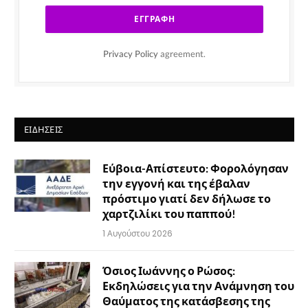
Privacy Policy
agreement.
ΕΙΔΉΣΕΙΣ
Εύβοια-Απίστευτο: Φορολόγησαν
την εγγονή και της έβαλαν
πρόστιμο γιατί δεν δήλωσε το
χαρτζιλίκι του παππού!
1 Αυγούστου 2026
Όσιος Ιωάννης ο Ρώσος:
Εκδηλώσεις για την Ανάμνηση του
Θαύματος της κατάσβεσης της