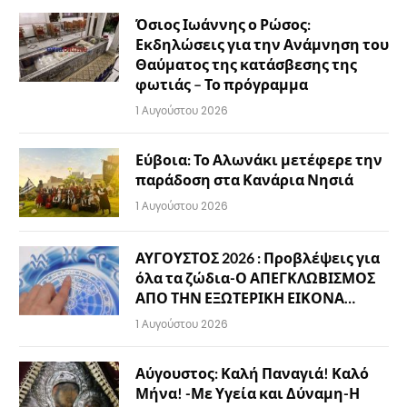
Όσιος Ιωάννης ο Ρώσος:
Εκδηλώσεις για την Ανάμνηση του
Θαύματος της κατάσβεσης της
φωτιάς – Το πρόγραμμα
1 Αυγούστου 2026
Εύβοια: Το Αλωνάκι μετέφερε την
παράδοση στα Κανάρια Νησιά
1 Αυγούστου 2026
ΑΥΓΟΥΣΤΟΣ 2026 : Προβλέψεις για
όλα τα ζώδια-Ο ΑΠΕΓΚΛΩΒΙΣΜΟΣ
ΑΠΟ ΤΗΝ ΕΞΩΤΕΡΙΚΗ ΕΙΚΟΝΑ…
1 Αυγούστου 2026
Αύγουστος: Καλή Παναγιά! Καλό
Μήνα! -Με Υγεία και Δύναμη-Η