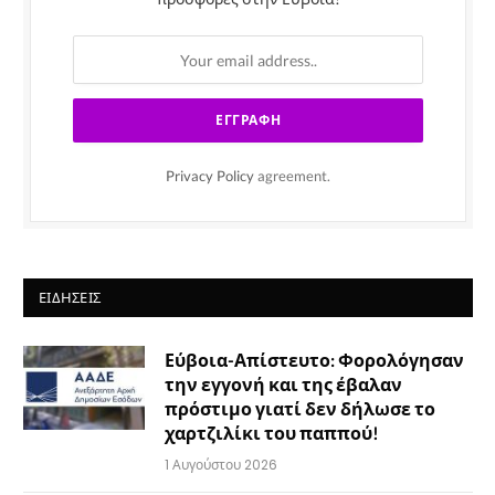
Privacy Policy
agreement.
ΕΙΔΉΣΕΙΣ
Εύβοια-Απίστευτο: Φορολόγησαν
την εγγονή και της έβαλαν
πρόστιμο γιατί δεν δήλωσε το
χαρτζιλίκι του παππού!
1 Αυγούστου 2026