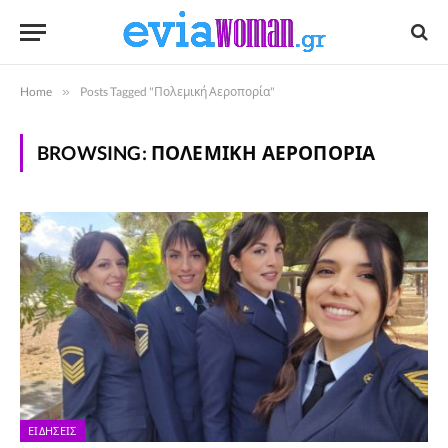
Home
»
Posts Tagged "Πολεμική Αεροπορία"
BROWSING:
ΠΟΛΕΜΙΚΉ ΑΕΡΟΠΟΡΊΑ
ΕΙΔΉΣΕΙΣ