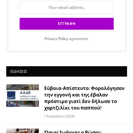
Privacy Policy
agreement.
ΕΙΔΉΣΕΙΣ
Εύβοια-Απίστευτο: Φορολόγησαν
την εγγονή και της έβαλαν
πρόστιμο γιατί δεν δήλωσε το
χαρτζιλίκι του παππού!
1 Αυγούστου 2026
Όσιος Ιωάννης ο Ρώσος: