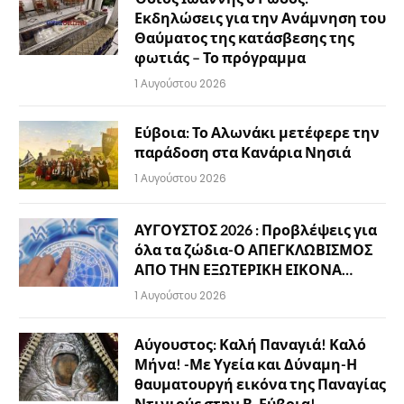
Εκδηλώσεις για την Ανάμνηση του
Θαύματος της κατάσβεσης της
φωτιάς – Το πρόγραμμα
1 Αυγούστου 2026
Εύβοια: Το Αλωνάκι μετέφερε την
παράδοση στα Κανάρια Νησιά
1 Αυγούστου 2026
ΑΥΓΟΥΣΤΟΣ 2026 : Προβλέψεις για
όλα τα ζώδια-Ο ΑΠΕΓΚΛΩΒΙΣΜΟΣ
ΑΠΟ ΤΗΝ ΕΞΩΤΕΡΙΚΗ ΕΙΚΟΝΑ…
1 Αυγούστου 2026
Αύγουστος: Καλή Παναγιά! Καλό
Μήνα! -Με Υγεία και Δύναμη-Η
θαυματουργή εικόνα της Παναγίας
Ντινιούς στην Β. Εύβοια!