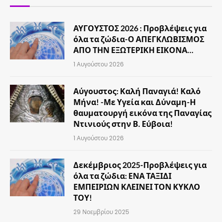
ΑΥΓΟΥΣΤΟΣ 2026 : Προβλέψεις για
όλα τα ζώδια-Ο ΑΠΕΓΚΛΩΒΙΣΜΟΣ
ΑΠΟ ΤΗΝ ΕΞΩΤΕΡΙΚΗ ΕΙΚΟΝΑ…
1 Αυγούστου 2026
Αύγουστος: Καλή Παναγιά! Καλό
Μήνα! -Με Υγεία και Δύναμη-Η
θαυματουργή εικόνα της Παναγίας
Ντινιούς στην Β. Εύβοια!
1 Αυγούστου 2026
Δεκέμβριος 2025-Προβλέψεις για
όλα τα ζώδια: ΕΝΑ ΤΑΞΙΔΙ
ΕΜΠΕΙΡΙΩΝ ΚΛΕΙΝΕΙ ΤΟΝ ΚΥΚΛΟ
ΤΟΥ!
29 Νοεμβρίου 2025