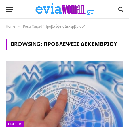
Home
»
Posts Tagged "Προβλέψεις Δεκεμβρίου"
BROWSING:
ΠΡΟΒΛΈΨΕΙΣ ΔΕΚΕΜΒΡΊΟΥ
ΕΙΔΉΣΕΙΣ