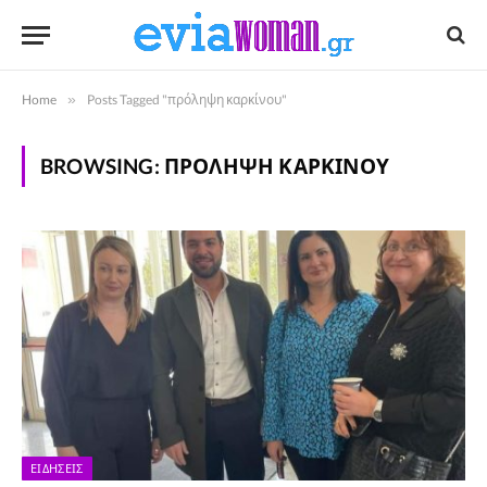
Home
»
Posts Tagged "πρόληψη καρκίνου"
BROWSING:
ΠΡΌΛΗΨΗ ΚΑΡΚΊΝΟΥ
ΕΙΔΉΣΕΙΣ