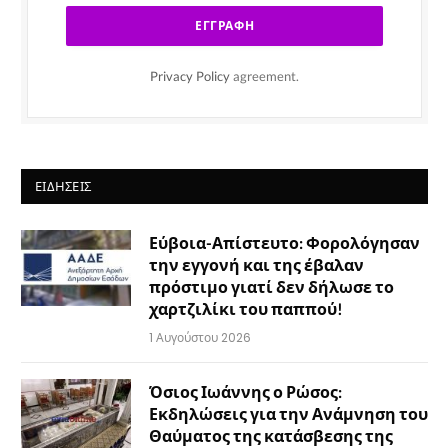
Privacy Policy
agreement.
ΕΙΔΉΣΕΙΣ
Εύβοια-Απίστευτο: Φορολόγησαν
την εγγονή και της έβαλαν
πρόστιμο γιατί δεν δήλωσε το
χαρτζιλίκι του παππού!
1 Αυγούστου 2026
Όσιος Ιωάννης ο Ρώσος:
Εκδηλώσεις για την Ανάμνηση του
Θαύματος της κατάσβεσης της