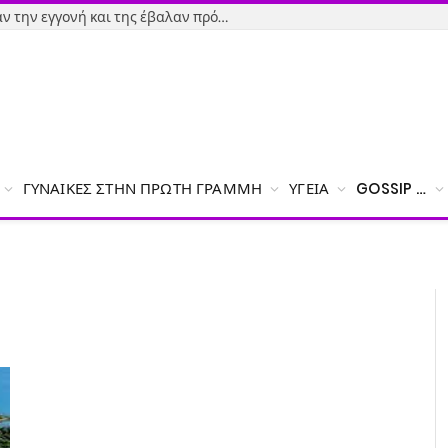
Εύβοια-Απίστευτο: Φορολόγησαν την εγγονή και της έβαλαν πρόστιμο γιατί δεν δήλωσε το χαρτζιλίκι του παππού!
ΓΥΝΑΊΚΕΣ ΣΤΗΝ ΠΡΏΤΗ ΓΡΑΜΜΉ
ΥΓΕΊΑ
GOSSIP …