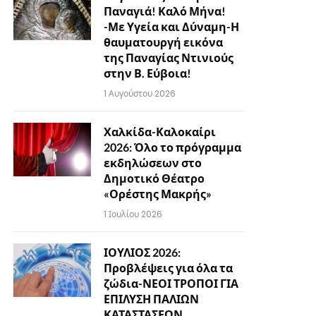
Παναγιά! Καλό Μήνα!
-Με Υγεία και Δύναμη-Η
θαυματουργή εικόνα
της Παναγίας Ντινιούς
στην Β. Εύβοια!
1 Αυγούστου 2026
Χαλκίδα-Καλοκαίρι
2026: Όλο το πρόγραμμα
εκδηλώσεων στο
Δημοτικό Θέατρο
«Ορέστης Μακρής»
1 Ιουλίου 2026
ΙΟΥΛΙΟΣ 2026:
Προβλέψεις για όλα τα
ζώδια-ΝΕΟΙ ΤΡΟΠΟΙ ΓΙΑ
ΕΠΙΛΥΣΗ ΠΑΛΙΩΝ
ΚΑΤΑΣΤΑΣΕΩΝ…