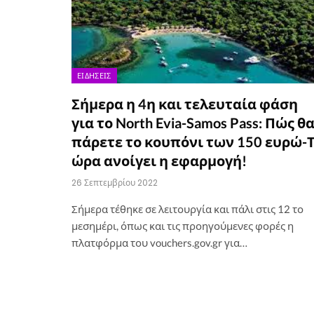
ΕΙΔΉΣΕΙΣ
Σήμερα η 4η και τελευταία φάση
για το North Evia-Samos Pass: Πώς θ
πάρετε το κουπόνι των 150 ευρώ-Τ
ώρα ανοίγει η εφαρμογή!
26 Σεπτεμβρίου 2022
Σήμερα τέθηκε σε λειτουργία και πάλι στις 12 το
μεσημέρι, όπως και τις προηγούμενες φορές η
πλατφόρμα του vouchers.gov.gr για…