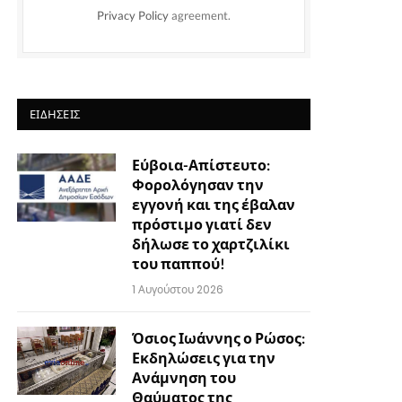
Privacy Policy
agreement.
ΕΙΔΉΣΕΙΣ
Εύβοια-Απίστευτο:
Φορολόγησαν την
εγγονή και της έβαλαν
πρόστιμο γιατί δεν
δήλωσε το χαρτζιλίκι
του παππού!
1 Αυγούστου 2026
Όσιος Ιωάννης ο Ρώσος:
Εκδηλώσεις για την
Ανάμνηση του
Θαύματος της