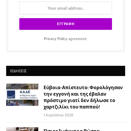
Privacy Policy
agreement.
ΕΙΔΉΣΕΙΣ
Εύβοια-Απίστευτο: Φορολόγησαν
την εγγονή και της έβαλαν
πρόστιμο γιατί δεν δήλωσε το
χαρτζιλίκι του παππού!
1 Αυγούστου 2026
Όσιος Ιωάννης ο Ρώσος: