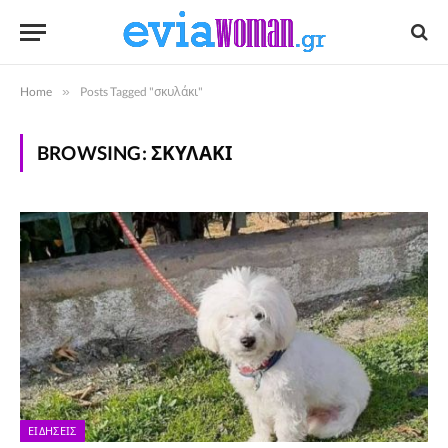
Home
»
Posts Tagged "σκυλάκι"
BROWSING:
ΣΚΥΛΆΚΙ
ΕΙΔΉΣΕΙΣ