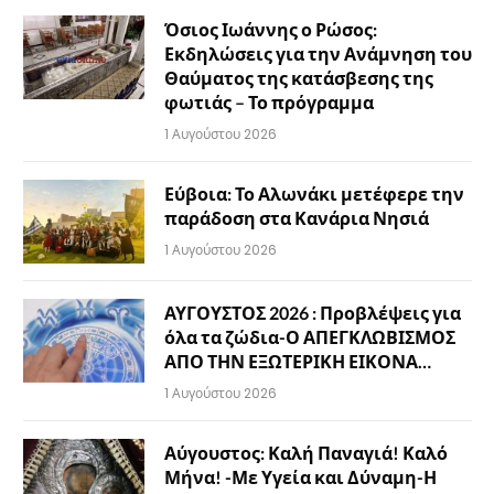
Όσιος Ιωάννης ο Ρώσος:
Εκδηλώσεις για την Ανάμνηση του
Θαύματος της κατάσβεσης της
φωτιάς – Το πρόγραμμα
1 Αυγούστου 2026
Εύβοια: Το Αλωνάκι μετέφερε την
παράδοση στα Κανάρια Νησιά
1 Αυγούστου 2026
ΑΥΓΟΥΣΤΟΣ 2026 : Προβλέψεις για
όλα τα ζώδια-Ο ΑΠΕΓΚΛΩΒΙΣΜΟΣ
ΑΠΟ ΤΗΝ ΕΞΩΤΕΡΙΚΗ ΕΙΚΟΝΑ…
1 Αυγούστου 2026
Αύγουστος: Καλή Παναγιά! Καλό
Μήνα! -Με Υγεία και Δύναμη-Η