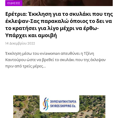
ΕΙΔΉΣΕΙΣ
Ερέτρια: Έκκληση για το σκυλάκι που της
έκλεψαν-Σας παρακαλώ όποιος το δει να
το κρατήσει για λίγο μέχρι να έρθω-
Υπάρχει και αμοιβή
14 Δεκεμβρίου 2022
Έκκληση μέσω του eviawoman απευθύνει η Τζένη
Καντούρου ώστε να βρεθεί το σκυλάκι που της έκλεψαν
πριν από τρείς μέρες…