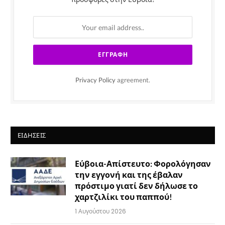
Privacy Policy
agreement.
ΕΙΔΉΣΕΙΣ
Εύβοια-Απίστευτο: Φορολόγησαν
την εγγονή και της έβαλαν
πρόστιμο γιατί δεν δήλωσε το
χαρτζιλίκι του παππού!
1 Αυγούστου 2026