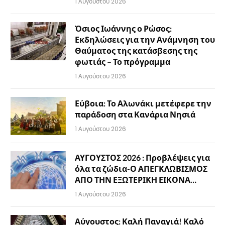
1 Αυγούστου 2026
Όσιος Ιωάννης ο Ρώσος:
Εκδηλώσεις για την Ανάμνηση του
Θαύματος της κατάσβεσης της
φωτιάς – Το πρόγραμμα
1 Αυγούστου 2026
Εύβοια: Το Αλωνάκι μετέφερε την
παράδοση στα Κανάρια Νησιά
1 Αυγούστου 2026
ΑΥΓΟΥΣΤΟΣ 2026 : Προβλέψεις για
όλα τα ζώδια-Ο ΑΠΕΓΚΛΩΒΙΣΜΟΣ
ΑΠΟ ΤΗΝ ΕΞΩΤΕΡΙΚΗ ΕΙΚΟΝΑ…
1 Αυγούστου 2026
Αύγουστος: Καλή Παναγιά! Καλό