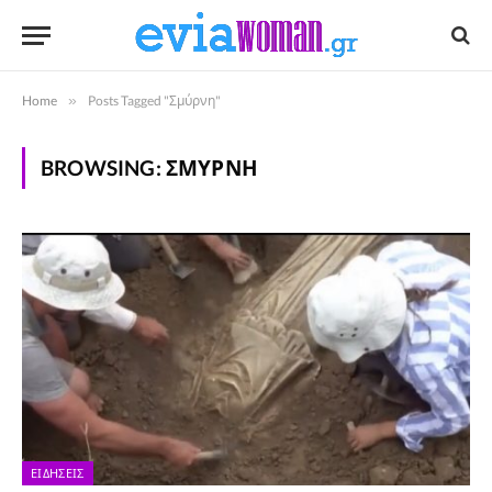
Home
»
Posts Tagged "Σμύρνη"
BROWSING:
ΣΜΎΡΝΗ
ΕΙΔΉΣΕΙΣ