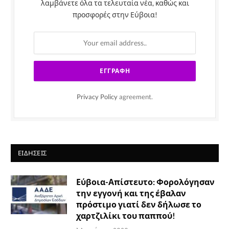
λαμβάνετε όλα τα τελευταία νέα, καθώς και
προσφορές στην Εύβοια!
Privacy Policy
agreement.
ΕΙΔΉΣΕΙΣ
Εύβοια-Απίστευτο: Φορολόγησαν
την εγγονή και της έβαλαν
πρόστιμο γιατί δεν δήλωσε το
χαρτζιλίκι του παππού!