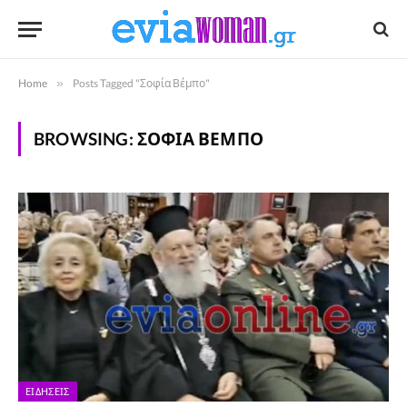
Home
»
Posts Tagged "Σοφία Βέμπο"
BROWSING:
ΣΟΦΊΑ ΒΈΜΠΟ
ΕΙΔΉΣΕΙΣ