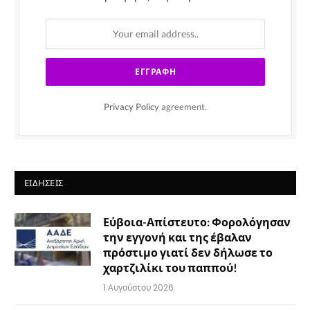
Privacy Policy
agreement.
ΕΙΔΉΣΕΙΣ
Εύβοια-Απίστευτο: Φορολόγησαν
την εγγονή και της έβαλαν
πρόστιμο γιατί δεν δήλωσε το
χαρτζιλίκι του παππού!
1 Αυγούστου 2026