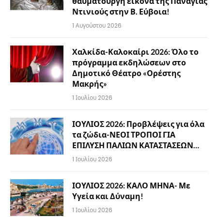
θαυματουργή εικόνα της Παναγίας
Ντινιούς στην Β. Εύβοια!
1 Αυγούστου 2026
Χαλκίδα-Καλοκαίρι 2026: Όλο το
πρόγραμμα εκδηλώσεων στο
Δημοτικό Θέατρο «Ορέστης
Μακρής»
1 Ιουλίου 2026
ΙΟΥΛΙΟΣ 2026: Προβλέψεις για όλα
τα ζώδια-ΝΕΟΙ ΤΡΟΠΟΙ ΓΙΑ
ΕΠΙΛΥΣΗ ΠΑΛΙΩΝ ΚΑΤΑΣΤΑΣΕΩΝ…
1 Ιουλίου 2026
ΙΟΥΛΙΟΣ 2026: ΚΑΛΟ ΜΗΝΑ- Με
Υγεία και Δύναμη!
1 Ιουλίου 2026