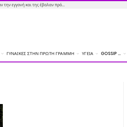
Εύβοια-Απίστευτο: Φορολόγησαν την εγγονή και της έβαλαν πρόστιμο γιατί δεν δήλωσε το χαρτζιλίκι του παππού!
ΓΥΝΑΊΚΕΣ ΣΤΗΝ ΠΡΏΤΗ ΓΡΑΜΜΉ
ΥΓΕΊΑ
GOSSIP …