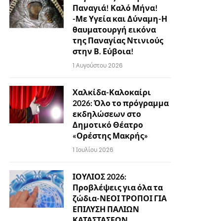
Παναγιά! Καλό Μήνα!
-Με Υγεία και Δύναμη-Η
θαυματουργή εικόνα
της Παναγίας Ντινιούς
στην Β. Εύβοια!
1 Αυγούστου 2026
Χαλκίδα-Καλοκαίρι
2026: Όλο το πρόγραμμα
εκδηλώσεων στο
Δημοτικό Θέατρο
«Ορέστης Μακρής»
1 Ιουλίου 2026
ΙΟΥΛΙΟΣ 2026:
Προβλέψεις για όλα τα
ζώδια-ΝΕΟΙ ΤΡΟΠΟΙ ΓΙΑ
ΕΠΙΛΥΣΗ ΠΑΛΙΩΝ
ΚΑΤΑΣΤΑΣΕΩΝ…