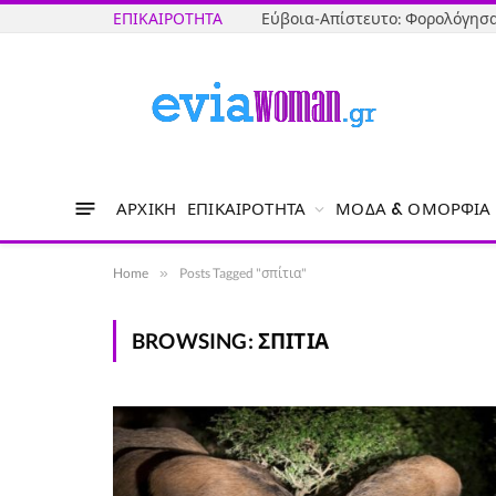
ΕΠΙΚΑΙΡΌΤΗΤΑ
ΑΡΧΙΚΉ
ΕΠΙΚΑΙΡΌΤΗΤΑ
ΜΌΔΑ & ΟΜΟΡΦΙΆ
Home
»
Posts Tagged "σπίτια"
BROWSING:
ΣΠΊΤΙΑ