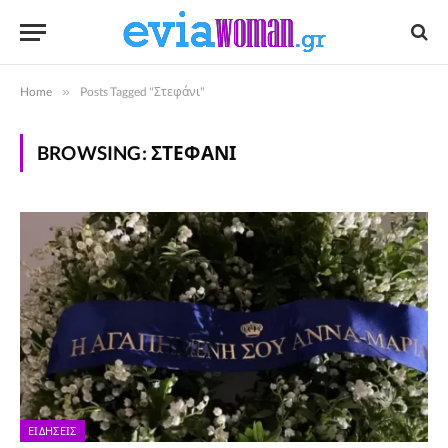
Home
»
Posts Tagged "Στεφάνι"
BROWSING:
ΣΤΕΦΆΝΙ
ΕΙΔΉΣΕΙΣ