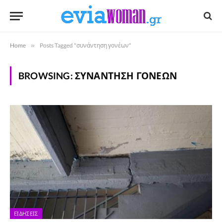
Home
»
Posts Tagged "συνάντηση γονέων"
BROWSING:
ΣΥΝΆΝΤΗΣΗ ΓΟΝΈΩΝ
ΕΙΔΉΣΕΙΣ