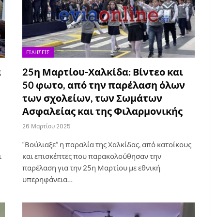
ΕΙΔΉΣΕΙΣ
α
25η Μαρτίου-Χαλκίδα: Βίντεο και
50 φωτο, από την παρέλαση όλων
των σχολείων, των Σωμάτων
Ασφαλείας και της Φιλαρμονικής
26 Μαρτίου 2025
“Βούλιαξε” η παραλία της Χαλκίδας, από κατοίκους
ι
και επισκέπτες που παρακολούθησαν την
παρέλαση για την 25η Μαρτίου με εθνική
υπερηφάνεια…