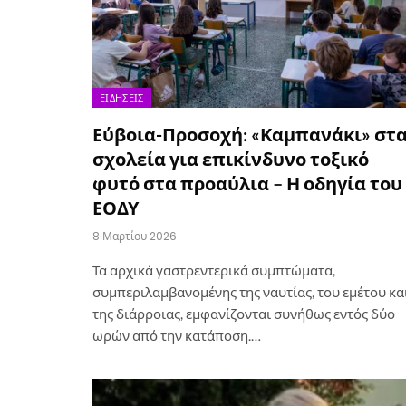
ΕΙΔΉΣΕΙΣ
Εύβοια-Προσοχή: «Καμπανάκι» στ
σχολεία για επικίνδυνο τοξικό
φυτό στα προαύλια – Η οδηγία του
ΕΟΔΥ
8 Μαρτίου 2026
Τα αρχικά γαστρεντερικά συμπτώματα,
συμπεριλαμβανομένης της ναυτίας, του εμέτου κα
της διάρροιας, εμφανίζονται συνήθως εντός δύο
ωρών από την κατάποση.…