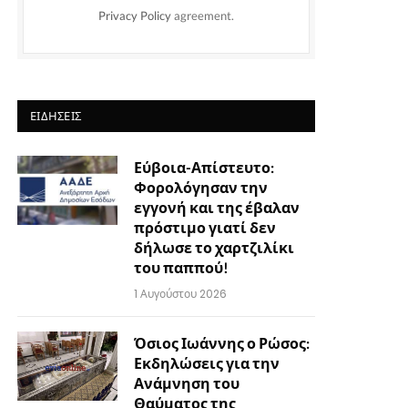
Privacy Policy
agreement.
ΕΙΔΉΣΕΙΣ
Εύβοια-Απίστευτο:
Φορολόγησαν την
εγγονή και της έβαλαν
πρόστιμο γιατί δεν
δήλωσε το χαρτζιλίκι
του παππού!
1 Αυγούστου 2026
Όσιος Ιωάννης ο Ρώσος:
Εκδηλώσεις για την
Ανάμνηση του
Θαύματος της