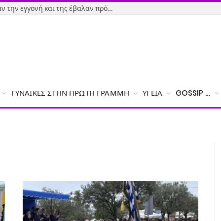
Εύβοια-Απίστευτο: Φορολόγησαν την εγγονή και της έβαλαν πρόστιμο γιατί δεν δήλωσε το χαρτζιλίκι του παππού!
ΓΥΝΑΊΚΕΣ ΣΤΗΝ ΠΡΏΤΗ ΓΡΑΜΜΉ
ΥΓΕΊΑ
GOSSIP …