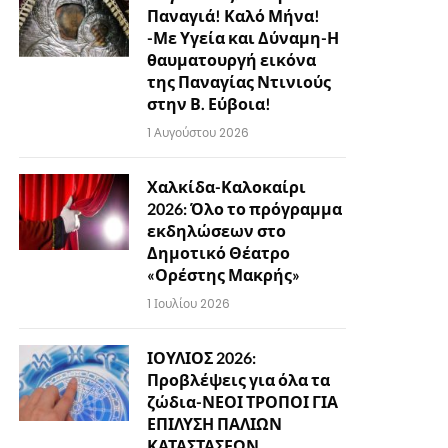
Παναγιά! Καλό Μήνα!
-Με Υγεία και Δύναμη-Η
θαυματουργή εικόνα
της Παναγίας Ντινιούς
στην Β. Εύβοια!
1 Αυγούστου 2026
Χαλκίδα-Καλοκαίρι
2026: Όλο το πρόγραμμα
εκδηλώσεων στο
Δημοτικό Θέατρο
«Ορέστης Μακρής»
1 Ιουλίου 2026
ΙΟΥΛΙΟΣ 2026:
Προβλέψεις για όλα τα
ζώδια-ΝΕΟΙ ΤΡΟΠΟΙ ΓΙΑ
ΕΠΙΛΥΣΗ ΠΑΛΙΩΝ
ΚΑΤΑΣΤΑΣΕΩΝ…