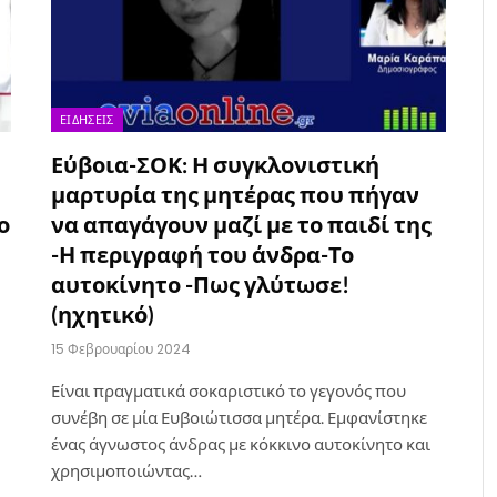
ΕΙΔΉΣΕΙΣ
Εύβοια-ΣΟΚ: Η συγκλονιστική
μαρτυρία της μητέρας που πήγαν
ο
να απαγάγουν μαζί με το παιδί της
-Η περιγραφή του άνδρα-Το
αυτοκίνητο -Πως γλύτωσε!
(ηχητικό)
15 Φεβρουαρίου 2024
Είναι πραγματικά σοκαριστικό το γεγονός που
συνέβη σε μία Ευβοιώτισσα μητέρα. Εμφανίστηκε
ένας άγνωστος άνδρας με κόκκινο αυτοκίνητο και
χρησιμοποιώντας…