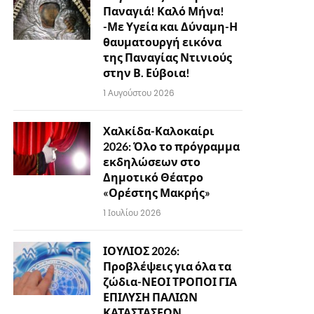
Παναγιά! Καλό Μήνα!
-Με Υγεία και Δύναμη-Η
θαυματουργή εικόνα
της Παναγίας Ντινιούς
στην Β. Εύβοια!
1 Αυγούστου 2026
Χαλκίδα-Καλοκαίρι
2026: Όλο το πρόγραμμα
εκδηλώσεων στο
Δημοτικό Θέατρο
«Ορέστης Μακρής»
1 Ιουλίου 2026
ΙΟΥΛΙΟΣ 2026:
Προβλέψεις για όλα τα
ζώδια-ΝΕΟΙ ΤΡΟΠΟΙ ΓΙΑ
ΕΠΙΛΥΣΗ ΠΑΛΙΩΝ
ΚΑΤΑΣΤΑΣΕΩΝ…