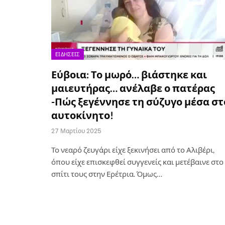
ΕΙΔΉΣΕΙΣ
Εύβοια: Το μωρό… βιάστηκε και
μαιευτήρας… ανέλαβε ο πατέρας
-Πώς ξεγέννησε τη σύζυγο μέσα στ
αυτοκίνητο!
27 Μαρτίου 2025
Το νεαρό ζευγάρι είχε ξεκινήσει από το Αλιβέρι,
όπου είχε επισκεφθεί συγγενείς και μετέβαινε στο
σπίτι τους στην Ερέτρια. Όμως…