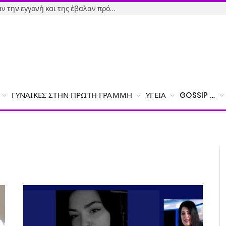
Εύβοια-Απίστευτο: Φορολόγησαν την εγγονή και της έβαλαν πρόστιμο γιατί δεν δήλωσε το χαρτζιλίκι του παππού!
ΓΥΝΑΊΚΕΣ ΣΤΗΝ ΠΡΏΤΗ ΓΡΑΜΜΉ
ΥΓΕΊΑ
GOSSIP …