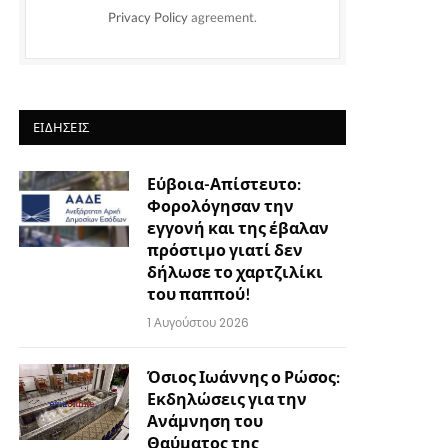
Privacy Policy
agreement.
ΕΙΔΉΣΕΙΣ
Εύβοια-Απίστευτο:
Φορολόγησαν την
εγγονή και της έβαλαν
πρόστιμο γιατί δεν
δήλωσε το χαρτζιλίκι
του παππού!
1 Αυγούστου 2026
Όσιος Ιωάννης ο Ρώσος:
Εκδηλώσεις για την
Ανάμνηση του
Θαύματος της