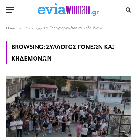
Home
»
Posts Tagged "Σύλλογος γονέων και κηδεμόνων"
BROWSING:
ΣΎΛΛΟΓΟΣ ΓΟΝΈΩΝ ΚΑΙ
ΚΗΔΕΜΌΝΩΝ