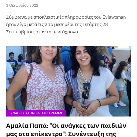
3 Οκτωβρίου 2022
Σύμφωνα με αποκλειστικές πληροφορίες του Eviawoman
ήταν λίγο μετά τις 2 το μεσημέρι της Τετάρτης 28
Σεπτεμβρίου, όταν το πεντάχρονο…
ΓΥΝΑΊΚΕΣ ΣΤΗΝ ΠΡΏΤΗ ΓΡΑΜΜΉ
Αμαλία Παπά: “Οι ανάγκες των παιδιών
μας στο επίκεντρο”! Συνέντευξη της