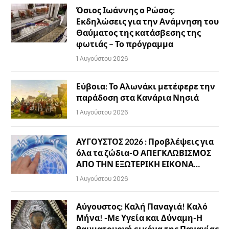
Όσιος Ιωάννης ο Ρώσος:
Εκδηλώσεις για την Ανάμνηση του
Θαύματος της κατάσβεσης της
φωτιάς – Το πρόγραμμα
1 Αυγούστου 2026
Εύβοια: Το Αλωνάκι μετέφερε την
παράδοση στα Κανάρια Νησιά
1 Αυγούστου 2026
ΑΥΓΟΥΣΤΟΣ 2026 : Προβλέψεις για
όλα τα ζώδια-Ο ΑΠΕΓΚΛΩΒΙΣΜΟΣ
ΑΠΟ ΤΗΝ ΕΞΩΤΕΡΙΚΗ ΕΙΚΟΝΑ…
1 Αυγούστου 2026
Αύγουστος: Καλή Παναγιά! Καλό
Μήνα! -Με Υγεία και Δύναμη-Η
θαυματουργή εικόνα της Παναγίας