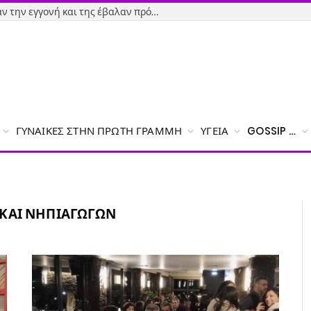
Εύβοια-Απίστευτο: Φορολόγησαν την εγγονή και της έβαλαν πρόστιμο γιατί δεν δήλωσε το χαρτζιλίκι του παππού!
ΓΥΝΑΊΚΕΣ ΣΤΗΝ ΠΡΏΤΗ ΓΡΑΜΜΉ
ΥΓΕΊΑ
GOSSIP …
ΚΑΙ ΝΗΠΙΑΓΩΓΏΝ