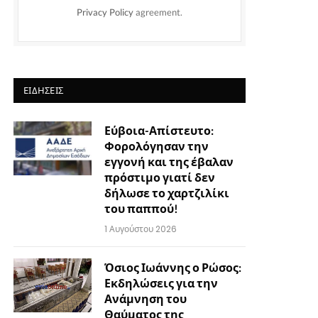
Privacy Policy
agreement.
ΕΙΔΉΣΕΙΣ
Εύβοια-Απίστευτο:
Φορολόγησαν την
εγγονή και της έβαλαν
πρόστιμο γιατί δεν
δήλωσε το χαρτζιλίκι
του παππού!
1 Αυγούστου 2026
Όσιος Ιωάννης ο Ρώσος:
Εκδηλώσεις για την
Ανάμνηση του
Θαύματος της