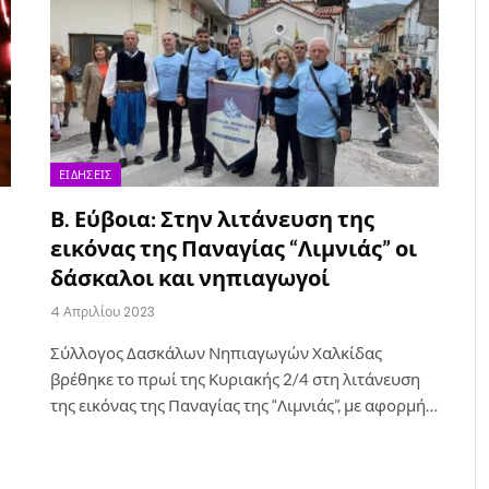
ΕΙΔΉΣΕΙΣ
Β. Εύβοια: Στην λιτάνευση της
εικόνας της Παναγίας “Λιμνιάς” οι
δάσκαλοι και νηπιαγωγοί
4 Απριλίου 2023
Σύλλογος Δασκάλων Νηπιαγωγών Χαλκίδας
βρέθηκε το πρωί της Κυριακής 2/4 στη λιτάνευση
της εικόνας της Παναγίας της “Λιμνιάς”, με αφορμή…