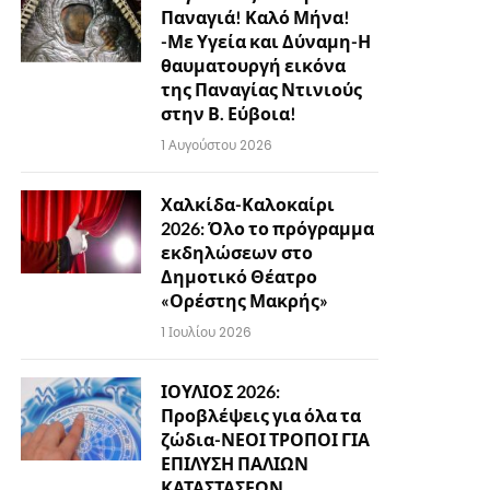
Παναγιά! Καλό Μήνα!
-Με Υγεία και Δύναμη-Η
θαυματουργή εικόνα
της Παναγίας Ντινιούς
στην Β. Εύβοια!
1 Αυγούστου 2026
Χαλκίδα-Καλοκαίρι
2026: Όλο το πρόγραμμα
εκδηλώσεων στο
Δημοτικό Θέατρο
«Ορέστης Μακρής»
1 Ιουλίου 2026
ΙΟΥΛΙΟΣ 2026:
Προβλέψεις για όλα τα
ζώδια-ΝΕΟΙ ΤΡΟΠΟΙ ΓΙΑ
ΕΠΙΛΥΣΗ ΠΑΛΙΩΝ
ΚΑΤΑΣΤΑΣΕΩΝ…