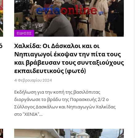
ΕΙΔΉΣΕΙΣ
ό
Χαλκίδα: Οι Δάσκαλοι και οι
Νηπιαγωγοί έκοψαν την πίτα τους
και βράβευσαν τους συνταξιούχους
εκπαιδευτικούς (φωτό)
4 Φεβρουαρίου 2024
Εκδήλωση για την κοπή της βασιλόπιτας
διοργάνωσε το βράδυ της Παρασκευής 2/2 ο
Σύλλογος Δασκάλων και Νηπιαγωγών Χαλκίδας
στο “ΧΕΝΙΑ”…