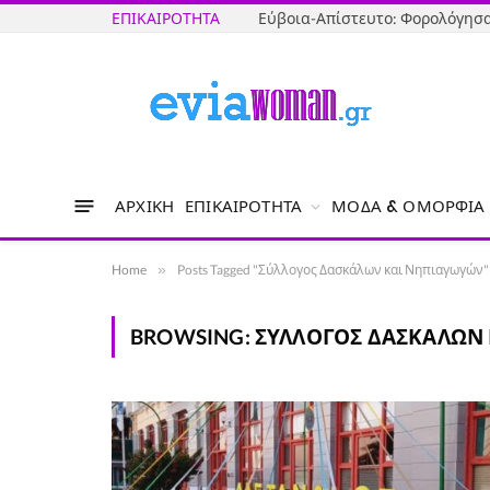
ΕΠΙΚΑΙΡΌΤΗΤΑ
ΑΡΧΙΚΉ
ΕΠΙΚΑΙΡΌΤΗΤΑ
ΜΌΔΑ & ΟΜΟΡΦΙΆ
Home
»
Posts Tagged "Σύλλογος Δασκάλων και Νηπιαγωγών"
BROWSING:
ΣΎΛΛΟΓΟΣ ΔΑΣΚΆΛΩΝ 