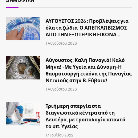
ΔΗΜΟΦΙΛΉ
ΑΥΓΟΥΣΤΟΣ 2026 : Προβλέψεις για
όλα τα ζώδια-Ο ΑΠΕΓΚΛΩΒΙΣΜΟΣ
ΑΠΟ ΤΗΝ ΕΞΩΤΕΡΙΚΗ ΕΙΚΟΝΑ…
1 Αυγούστου 2026
Αύγουστος: Καλή Παναγιά! Καλό
Μήνα! -Με Υγεία και Δύναμη-Η
θαυματουργή εικόνα της Παναγίας
Ντινιούς στην Β. Εύβοια!
1 Αυγούστου 2026
Τριήμερη απεργία στα
διαγνωστικά κέντρα από τη
Δευτέρα, με τροπολογία απαντά
το υπ. Υγείας
17 Ιουλίου 2022