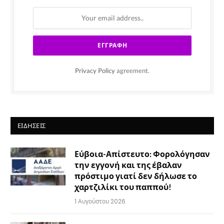
Privacy Policy
agreement.
ΕΙΔΉΣΕΙΣ
Εύβοια-Απίστευτο: Φορολόγησαν
την εγγονή και της έβαλαν
πρόστιμο γιατί δεν δήλωσε το
χαρτζιλίκι του παππού!
1 Αυγούστου 2026