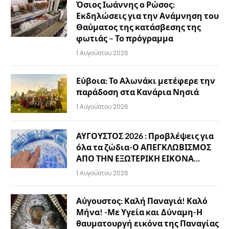
Όσιος Ιωάννης ο Ρώσος:
Εκδηλώσεις για την Ανάμνηση του
Θαύματος της κατάσβεσης της
φωτιάς – Το πρόγραμμα
1 Αυγούστου 2026
Εύβοια: Το Αλωνάκι μετέφερε την
παράδοση στα Κανάρια Νησιά
1 Αυγούστου 2026
ΑΥΓΟΥΣΤΟΣ 2026 : Προβλέψεις για
όλα τα ζώδια-Ο ΑΠΕΓΚΛΩΒΙΣΜΟΣ
ΑΠΟ ΤΗΝ ΕΞΩΤΕΡΙΚΗ ΕΙΚΟΝΑ…
1 Αυγούστου 2026
Αύγουστος: Καλή Παναγιά! Καλό
Μήνα! -Με Υγεία και Δύναμη-Η
θαυματουργή εικόνα της Παναγίας