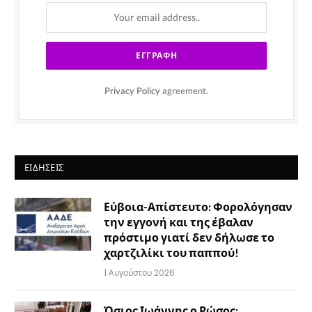
Privacy Policy
agreement.
ΕΙΔΉΣΕΙΣ
Εύβοια-Απίστευτο: Φορολόγησαν
την εγγονή και της έβαλαν
πρόστιμο γιατί δεν δήλωσε το
χαρτζιλίκι του παππού!
1 Αυγούστου 2026
Όσιος Ιωάννης ο Ρώσος: