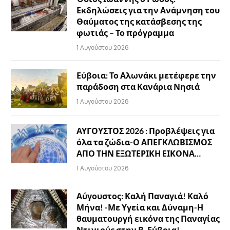
Εκδηλώσεις για την Ανάμνηση του
Θαύματος της κατάσβεσης της
φωτιάς – Το πρόγραμμα
1 Αυγούστου 2026
Εύβοια: Το Αλωνάκι μετέφερε την
παράδοση στα Κανάρια Νησιά
1 Αυγούστου 2026
ΑΥΓΟΥΣΤΟΣ 2026 : Προβλέψεις για
όλα τα ζώδια-Ο ΑΠΕΓΚΛΩΒΙΣΜΟΣ
ΑΠΟ ΤΗΝ ΕΞΩΤΕΡΙΚΗ ΕΙΚΟΝΑ…
1 Αυγούστου 2026
Αύγουστος: Καλή Παναγιά! Καλό
Μήνα! -Με Υγεία και Δύναμη-Η
θαυματουργή εικόνα της Παναγίας
Ντινιούς στην Β. Εύβοια!