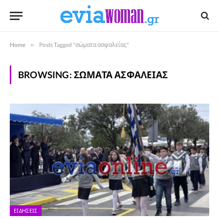
Home
»
Posts Tagged "σώματα ασφαλείας"
BROWSING:
ΣΏΜΑΤΑ ΑΣΦΑΛΕΊΑΣ
ΕΙΔΉΣΕΙΣ