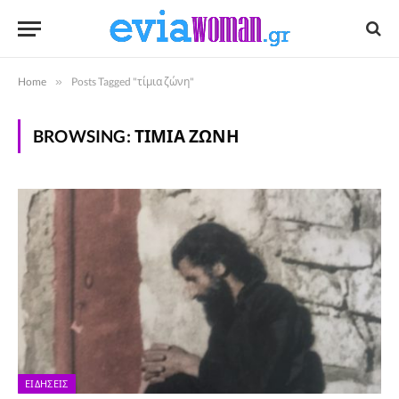
Home
»
Posts Tagged "τίμια ζώνη"
BROWSING:
ΤΊΜΙΑ ΖΏΝΗ
ΕΙΔΉΣΕΙΣ