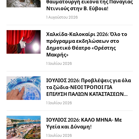
θαυματουργή εικόνα της Παναγίας
Ντινιούς στην Β. Εύβοια!
1 Αυγούστου 2026
Χαλκίδα-Καλοκαίρι 2026: Όλο το
πρόγραμμα εκδηλώσεων στο
Δημοτικό Θέατρο «Ορέστης
Μακρής»
1 Ιουλίου 2026
ΙΟΥΛΙΟΣ 2026: Προβλέψεις για όλα
τα ζώδια-ΝΕΟΙ ΤΡΟΠΟΙ ΓΙΑ
ΕΠΙΛΥΣΗ ΠΑΛΙΩΝ ΚΑΤΑΣΤΑΣΕΩΝ…
1 Ιουλίου 2026
ΙΟΥΛΙΟΣ 2026: ΚΑΛΟ ΜΗΝΑ- Με
Υγεία και Δύναμη!
1 Ιουλίου 2026