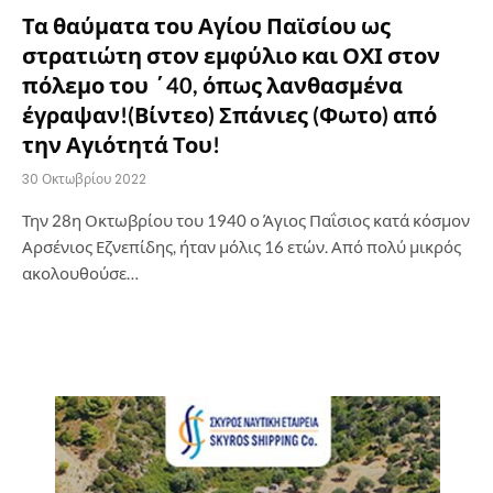
Τα θαύματα του Αγίου Παϊσίου ως
στρατιώτη στον εμφύλιο και ΟΧΙ στον
πόλεμο του ΄40, όπως λανθασμένα
έγραψαν!(Βίντεο) Σπάνιες (Φωτο) από
την Αγιότητά Του!
30 Οκτωβρίου 2022
Την 28η Οκτωβρίου του 1940 ο Άγιος Παΐσιος κατά κόσμον
Αρσένιος Εζνεπίδης, ήταν μόλις 16 ετών. Από πολύ μικρός
ακολουθούσε…