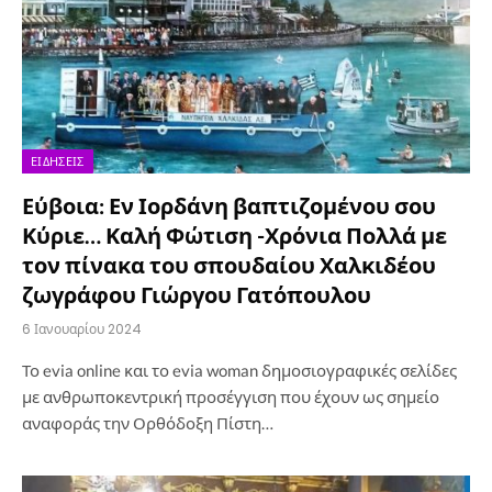
ΕΙΔΉΣΕΙΣ
Εύβοια: Εν Ιορδάνη βαπτιζομένου σου
Κύριε… Καλή Φώτιση -Χρόνια Πολλά με
τον πίνακα του σπουδαίου Χαλκιδέου
ζωγράφου Γιώργου Γατόπουλου
6 Ιανουαρίου 2024
Το evia online και το evia woman δημοσιογραφικές σελίδες
με ανθρωποκεντρική προσέγγιση που έχουν ως σημείο
αναφοράς την Ορθόδοξη Πίστη…