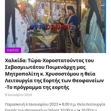
ΕΙΔΉΣΕΙΣ
Χαλκίδα: Τώρα-Χοροστατούντος του
Σεβασμιωτάτου Ποιμενάρχη μας
Μητροπολίτη κ. Χρυσοστόμου η θεία
Λειτουργία της Εορτής των Θεοφανείων
-Το πρόγραμμα της εορτής
6 Ιανουαρίου 2024
Παρασκευή 6 Ιανουαρίου 2023 • 8.00 π.μ. Θεία Λειτουργία
Εορτής των Θεοφανείων (πέρας 10.00 π.μ.)• 10.00 π.μ.