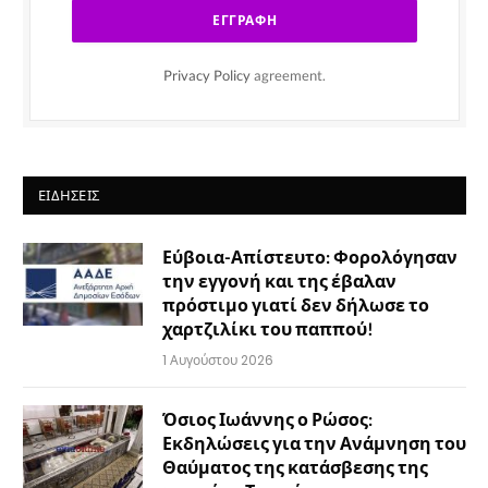
Privacy Policy
agreement.
ΕΙΔΉΣΕΙΣ
Εύβοια-Απίστευτο: Φορολόγησαν
την εγγονή και της έβαλαν
πρόστιμο γιατί δεν δήλωσε το
χαρτζιλίκι του παππού!
1 Αυγούστου 2026
Όσιος Ιωάννης ο Ρώσος:
Εκδηλώσεις για την Ανάμνηση του
Θαύματος της κατάσβεσης της