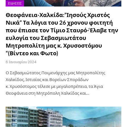
ΕΙΔΉΣΕΙΣ
Θεοφάνεια-Χαλκίδα:”Ιησούς Χριστός
Νικά” Τα λόγια του 26 χρονου φοιτητή
που έπιασε τον Τίμιο Σταυρό-‘Ελαβε την
ευλογία του Σεβασμιωτάτου
Μητροπολίτη μας κ. Χρυσοστόμου
“(Βίντεο και Φωτο)
6 Ιανουαρίου 2024
Ο Σεβασμιώτατος Ποιμενάρχης μας Μητροπολίτης
Χαλκίδος, Ιστιαίας και Βορείων Σποράδων
κ. Χρυσόστομος τέλεσε με μεγαλοπρέπεια, τα Άγια
Θεοφάνεια στη Μητρόπολη Χαλκίδας και…