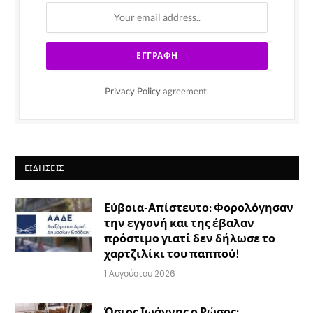
Privacy Policy
agreement.
ΕΙΔΉΣΕΙΣ
Εύβοια-Απίστευτο: Φορολόγησαν
την εγγονή και της έβαλαν
πρόστιμο γιατί δεν δήλωσε το
χαρτζιλίκι του παππού!
1 Αυγούστου 2026
Όσιος Ιωάννης ο Ρώσος: