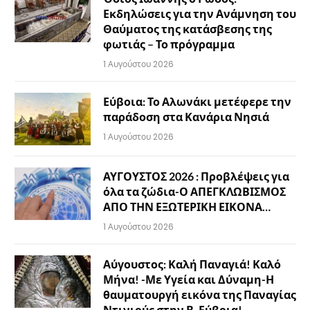
Εκδηλώσεις για την Ανάμνηση του
Θαύματος της κατάσβεσης της
φωτιάς – Το πρόγραμμα
1 Αυγούστου 2026
Εύβοια: Το Αλωνάκι μετέφερε την
παράδοση στα Κανάρια Νησιά
1 Αυγούστου 2026
ΑΥΓΟΥΣΤΟΣ 2026 : Προβλέψεις για
όλα τα ζώδια-Ο ΑΠΕΓΚΛΩΒΙΣΜΟΣ
ΑΠΟ ΤΗΝ ΕΞΩΤΕΡΙΚΗ ΕΙΚΟΝΑ…
1 Αυγούστου 2026
Αύγουστος: Καλή Παναγιά! Καλό
Μήνα! -Με Υγεία και Δύναμη-Η
θαυματουργή εικόνα της Παναγίας
Ντινιούς στην Β. Εύβοια!