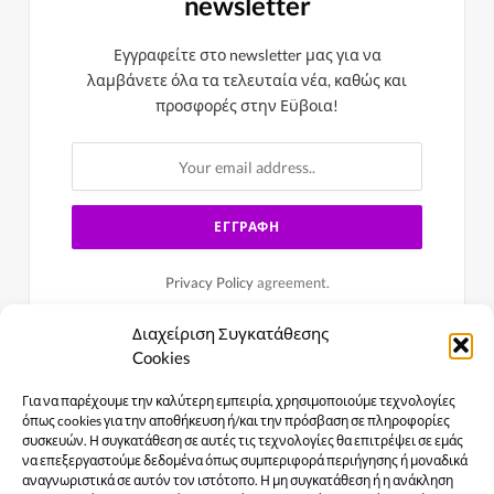
newsletter
Εγγραφείτε στο newsletter μας για να
λαμβάνετε όλα τα τελευταία νέα, καθώς και
προσφορές στην Εϋβοια!
Privacy Policy
agreement.
Διαχείριση Συγκατάθεσης
Cookies
Για να παρέχουμε την καλύτερη εμπειρία, χρησιμοποιούμε τεχνολογίες
όπως cookies για την αποθήκευση ή/και την πρόσβαση σε πληροφορίες
συσκευών. Η συγκατάθεση σε αυτές τις τεχνολογίες θα επιτρέψει σε εμάς
να επεξεργαστούμε δεδομένα όπως συμπεριφορά περιήγησης ή μοναδικά
αναγνωριστικά σε αυτόν τον ιστότοπο. Η μη συγκατάθεση ή η ανάκληση