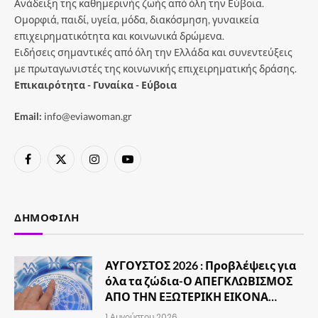
Ανάδειξη της καθημερινής ζωής από όλη την Εύβοια.
Ομορφιά, παιδί, υγεία, μόδα, διακόσμηση, γυναικεία
επιχειρηματικότητα και κοινωνικά δρώμενα.
Ειδήσεις σημαντικές από όλη την Ελλάδα και συνεντεύξεις
με πρωταγωνιστές της κοινωνικής επιχειρηματικής δράσης.
Επικαιρότητα - Γυναίκα - Εύβοια
Email:
info@eviawoman.gr
Facebook
X
Instagram
YouTube
(Twitter)
ΔΗΜΟΦΙΛΉ
ΑΥΓΟΥΣΤΟΣ 2026 : Προβλέψεις για
όλα τα ζώδια-Ο ΑΠΕΓΚΛΩΒΙΣΜΟΣ
ΑΠΟ ΤΗΝ ΕΞΩΤΕΡΙΚΗ ΕΙΚΟΝΑ…
1 Αυγούστου 2026