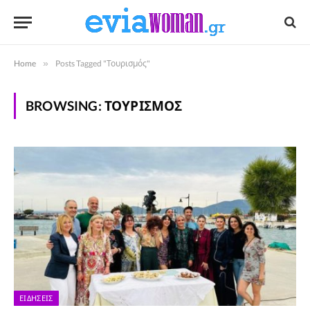
Home
»
Posts Tagged "Τουρισμός"
BROWSING:
ΤΟΥΡΙΣΜΌΣ
ΕΙΔΉΣΕΙΣ