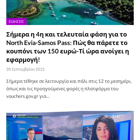
ΕΙΔΉΣΕΙΣ
Σήμερα η 4η και τελευταία φάση για το
North Evia-Samos Pass: Πώς θα πάρετε το
κουπόνι των 150 ευρώ-Τί ώρα ανοίγει η
εφαρμογή!
26 Σεπτεμβρίου 2022
Σήμερα τέθηκε σε λειτουργία και πάλι στις 12 το μεσημέρι,
όπως και τις προηγούμενες φορές η πλατφόρμα του
vouchers.gov.gr για…