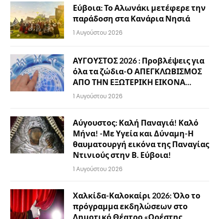
Εύβοια: Το Αλωνάκι μετέφερε την
παράδοση στα Κανάρια Νησιά
1 Αυγούστου 2026
ΑΥΓΟΥΣΤΟΣ 2026 : Προβλέψεις για
όλα τα ζώδια-Ο ΑΠΕΓΚΛΩΒΙΣΜΟΣ
ΑΠΟ ΤΗΝ ΕΞΩΤΕΡΙΚΗ ΕΙΚΟΝΑ…
1 Αυγούστου 2026
Αύγουστος: Καλή Παναγιά! Καλό
Μήνα! -Με Υγεία και Δύναμη-Η
θαυματουργή εικόνα της Παναγίας
Ντινιούς στην Β. Εύβοια!
1 Αυγούστου 2026
Χαλκίδα-Καλοκαίρι 2026: Όλο το
πρόγραμμα εκδηλώσεων στο
Δημοτικό Θέατρο «Ορέστης