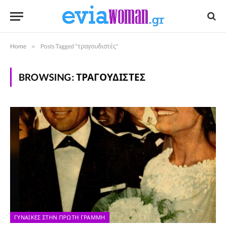
Home
»
Posts Tagged "τραγουδιστές"
BROWSING:
ΤΡΑΓΟΥΔΙΣΤΈΣ
ΓΥΝΑΊΚΕΣ ΣΤΗΝ ΠΡΏΤΗ ΓΡΑΜΜΉ