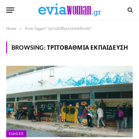
Home
»
Posts Tagged "τριτοβάθμια εκπαίδευση"
BROWSING:
ΤΡΙΤΟΒΆΘΜΙΑ ΕΚΠΑΊΔΕΥΣΗ
ΕΙΔΉΣΕΙΣ