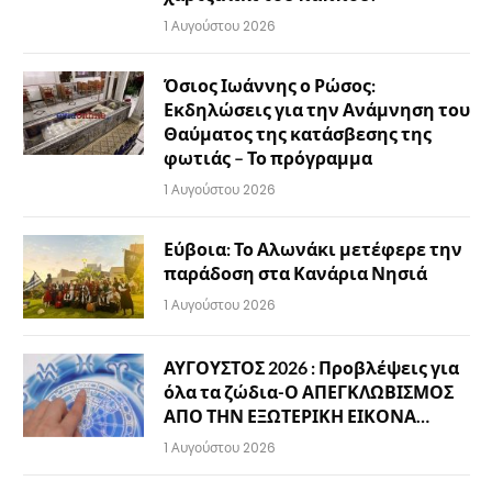
1 Αυγούστου 2026
Όσιος Ιωάννης ο Ρώσος:
Εκδηλώσεις για την Ανάμνηση του
Θαύματος της κατάσβεσης της
φωτιάς – Το πρόγραμμα
1 Αυγούστου 2026
Εύβοια: Το Αλωνάκι μετέφερε την
παράδοση στα Κανάρια Νησιά
1 Αυγούστου 2026
ΑΥΓΟΥΣΤΟΣ 2026 : Προβλέψεις για
όλα τα ζώδια-Ο ΑΠΕΓΚΛΩΒΙΣΜΟΣ
ΑΠΟ ΤΗΝ ΕΞΩΤΕΡΙΚΗ ΕΙΚΟΝΑ…
1 Αυγούστου 2026