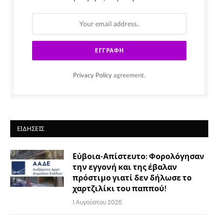
Privacy Policy
agreement.
ΕΙΔΉΣΕΙΣ
Εύβοια-Απίστευτο: Φορολόγησαν
την εγγονή και της έβαλαν
πρόστιμο γιατί δεν δήλωσε το
χαρτζιλίκι του παππού!
1 Αυγούστου 2026