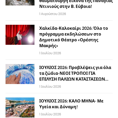
θαυματουργή εικόνα της Παναγίας
Ντινιούς στην Β. Εύβοια!
1 Αυγούστου 2026
Χαλκίδα-Καλοκαίρι 2026: Όλο το
πρόγραμμα εκδηλώσεων στο
Δημοτικό Θέατρο «Ορέστης
Μακρής»
1 Ιουλίου 2026
ΙΟΥΛΙΟΣ 2026: Προβλέψεις για όλα
τα ζώδια-ΝΕΟΙ ΤΡΟΠΟΙ ΓΙΑ
ΕΠΙΛΥΣΗ ΠΑΛΙΩΝ ΚΑΤΑΣΤΑΣΕΩΝ…
1 Ιουλίου 2026
ΙΟΥΛΙΟΣ 2026: ΚΑΛΟ ΜΗΝΑ- Με
Υγεία και Δύναμη!
1 Ιουλίου 2026