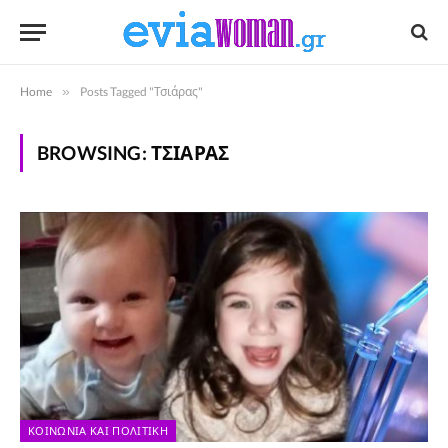
Home
»
Posts Tagged "Τσιάρας"
BROWSING:
ΤΣΙΆΡΑΣ
ΚΟΙΝΩΝΊΑ ΚΑΙ ΠΟΛΙΤΙΚΉ