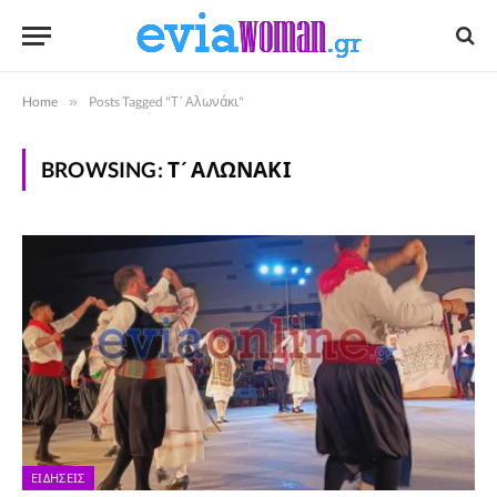
Home
»
Posts Tagged "Τ´ Αλωνάκι"
BROWSING:
Τ´ ΑΛΩΝΆΚΙ
ΕΙΔΉΣΕΙΣ