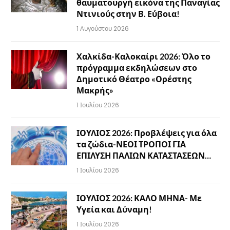
θαυματουργή εικόνα της Παναγίας
Ντινιούς στην Β. Εύβοια!
1 Αυγούστου 2026
Χαλκίδα-Καλοκαίρι 2026: Όλο το
πρόγραμμα εκδηλώσεων στο
Δημοτικό Θέατρο «Ορέστης
Μακρής»
1 Ιουλίου 2026
ΙΟΥΛΙΟΣ 2026: Προβλέψεις για όλα
τα ζώδια-ΝΕΟΙ ΤΡΟΠΟΙ ΓΙΑ
ΕΠΙΛΥΣΗ ΠΑΛΙΩΝ ΚΑΤΑΣΤΑΣΕΩΝ…
1 Ιουλίου 2026
ΙΟΥΛΙΟΣ 2026: ΚΑΛΟ ΜΗΝΑ- Με
Υγεία και Δύναμη!
1 Ιουλίου 2026