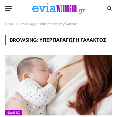
Home
»
Posts Tagged "υπερπαραγωγή γάλακτος"
BROWSING:
ΥΠΕΡΠΑΡΑΓΩΓΉ ΓΆΛΑΚΤΟΣ
ΕΙΔΉΣΕΙΣ