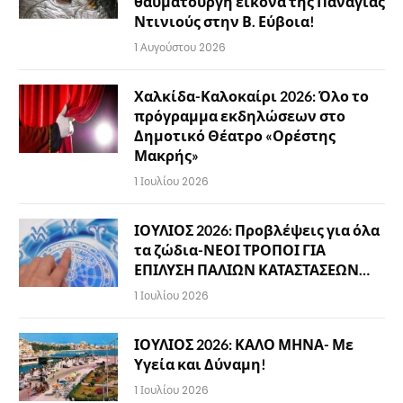
θαυματουργή εικόνα της Παναγίας
Ντινιούς στην Β. Εύβοια!
1 Αυγούστου 2026
Χαλκίδα-Καλοκαίρι 2026: Όλο το
πρόγραμμα εκδηλώσεων στο
Δημοτικό Θέατρο «Ορέστης
Μακρής»
1 Ιουλίου 2026
ΙΟΥΛΙΟΣ 2026: Προβλέψεις για όλα
τα ζώδια-ΝΕΟΙ ΤΡΟΠΟΙ ΓΙΑ
ΕΠΙΛΥΣΗ ΠΑΛΙΩΝ ΚΑΤΑΣΤΑΣΕΩΝ…
1 Ιουλίου 2026
ΙΟΥΛΙΟΣ 2026: ΚΑΛΟ ΜΗΝΑ- Με
Υγεία και Δύναμη!
1 Ιουλίου 2026