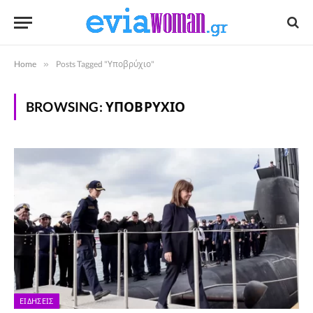
Home
»
Posts Tagged "Υποβρύχιο"
BROWSING:
ΥΠΟΒΡΎΧΙΟ
ΕΙΔΉΣΕΙΣ