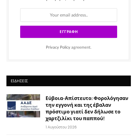
Privacy Policy
agreement.
ΕΙΔΉΣΕΙΣ
Εύβοια-Απίστευτο: Φορολόγησαν
την εγγονή και της έβαλαν
πρόστιμο γιατί δεν δήλωσε το
χαρτζιλίκι του παππού!
1 Αυγούστου 2026