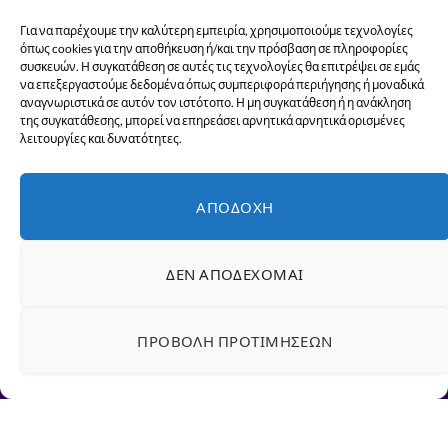
Privacy Policy
agreement.
Για να παρέχουμε την καλύτερη εμπειρία, χρησιμοποιούμε τεχνολογίες
όπως cookies για την αποθήκευση ή/και την πρόσβαση σε πληροφορίες
συσκευών. Η συγκατάθεση σε αυτές τις τεχνολογίες θα επιτρέψει σε εμάς
να επεξεργαστούμε δεδομένα όπως συμπεριφορά περιήγησης ή μοναδικά
αναγνωριστικά σε αυτόν τον ιστότοπο. Η μη συγκατάθεση ή η ανάκληση
της συγκατάθεσης, μπορεί να επηρεάσει αρνητικά αρνητικά ορισμένες
λειτουργίες και δυνατότητες.
ΑΠΟΔΟΧΉ
ΔΕΝ ΑΠΟΔΈΧΟΜΑΙ
Facebook
X
Instagram
YouTube
(Twitter)
ΠΡΟΒΟΛΉ ΠΡΟΤΙΜΉΣΕΩΝ
ΑΡΧΙΚΉ
ΕΙΔΉΣΕΙΣ
ΠΟΛΙΤΙΣΜΌΣ
ΓΥΝΑΊΚΕΣ ΣΤΗΝ ΠΡΏΤΗ ΓΡΑΜΜΉ
© 2026 Eviawonam.gr -
EVIA Woman