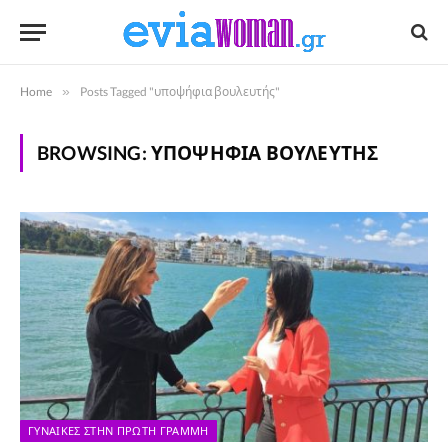
Home
»
Posts Tagged "υποψήφια βουλευτής"
BROWSING:
ΥΠΟΨΉΦΙΑ ΒΟΥΛΕΥΤΉΣ
ΓΥΝΑΊΚΕΣ ΣΤΗΝ ΠΡΏΤΗ ΓΡΑΜΜΉ