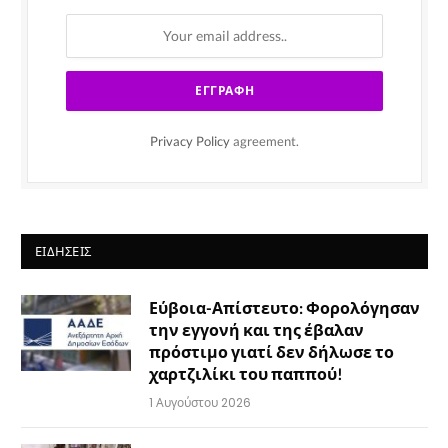
Privacy Policy
agreement.
ΕΙΔΉΣΕΙΣ
Εύβοια-Απίστευτο: Φορολόγησαν
την εγγονή και της έβαλαν
πρόστιμο γιατί δεν δήλωσε το
χαρτζιλίκι του παππού!
1 Αυγούστου 2026