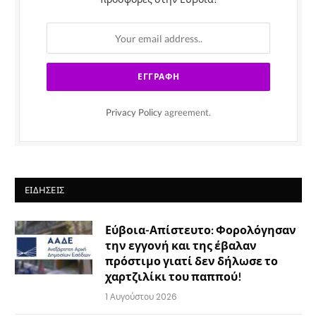
Privacy Policy
agreement.
ΕΙΔΉΣΕΙΣ
Εύβοια-Απίστευτο: Φορολόγησαν
την εγγονή και της έβαλαν
πρόστιμο γιατί δεν δήλωσε το
χαρτζιλίκι του παππού!
1 Αυγούστου 2026