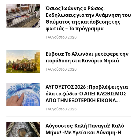
Όσιος Ιωάννης ο Ρώσος:
Εκδηλώσεις για την Ανάμνηση του
Θαύματος της κατάσβεσης της
φωτιάς – Το πρόγραμμα
1 Αυγούστου 2026
Εύβοια: Το Αλωνάκι μετέφερε την
παράδοση στα Κανάρια Νησιά
1 Αυγούστου 2026
ΑΥΓΟΥΣΤΟΣ 2026 : Προβλέψεις για
όλα τα ζώδια-Ο ΑΠΕΓΚΛΩΒΙΣΜΟΣ
ΑΠΟ ΤΗΝ ΕΞΩΤΕΡΙΚΗ ΕΙΚΟΝΑ…
1 Αυγούστου 2026
Αύγουστος: Καλή Παναγιά! Καλό
Μήνα! -Με Υγεία και Δύναμη-Η