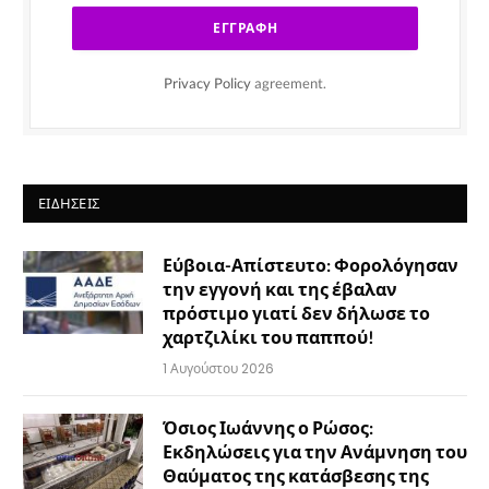
Privacy Policy
agreement.
ΕΙΔΉΣΕΙΣ
Εύβοια-Απίστευτο: Φορολόγησαν
την εγγονή και της έβαλαν
πρόστιμο γιατί δεν δήλωσε το
χαρτζιλίκι του παππού!
1 Αυγούστου 2026
Όσιος Ιωάννης ο Ρώσος:
Εκδηλώσεις για την Ανάμνηση του
Θαύματος της κατάσβεσης της