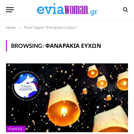
Home
»
Posts Tagged "Φαναράκια ευχών"
BROWSING:
ΦΑΝΑΡΆΚΙΑ ΕΥΧΏΝ
ΕΙΔΉΣΕΙΣ