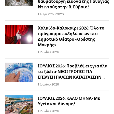
θαυματουργή εικόνα της Παναγίας
Ντινιούς στην Β. Εύβοια!
1 Αυγούστου 2026
Χαλκίδα-Καλοκαίρι 2026: Όλο το
πρόγραμμα εκδηλώσεων στο
Δημοτικό Θέατρο «Ορέστης
Μακρής»
1 Ιουλίου 2026
ΙΟΥΛΙΟΣ 2026: Προβλέψεις για όλα
τα ζώδια-ΝΕΟΙ ΤΡΟΠΟΙ ΓΙΑ
ΕΠΙΛΥΣΗ ΠΑΛΙΩΝ ΚΑΤΑΣΤΑΣΕΩΝ…
1 Ιουλίου 2026
ΙΟΥΛΙΟΣ 2026: ΚΑΛΟ ΜΗΝΑ- Με
Υγεία και Δύναμη!
1 Ιουλίου 2026