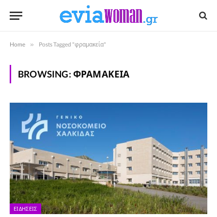
Home
»
Posts Tagged "φραμακεία"
BROWSING:
ΦΡΑΜΑΚΕΊΑ
ΕΙΔΉΣΕΙΣ