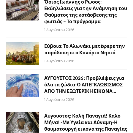
Όσιος Ιωάννης ο Ρώσος:
Εκδηλώσεις για την Ανάμνηση του
Θαύματος της κατάσβεσης της
φωτιάς – Το πρόγραμμα
1 Αυγούστου 2026
Εύβοια: Το Αλωνάκι μετέφερε την
παράδοση στα Κανάρια Νησιά
1 Αυγούστου 2026
ΑΥΓΟΥΣΤΟΣ 2026 : Προβλέψεις για
όλα τα ζώδια-Ο ΑΠΕΓΚΛΩΒΙΣΜΟΣ
ΑΠΟ ΤΗΝ ΕΞΩΤΕΡΙΚΗ ΕΙΚΟΝΑ…
1 Αυγούστου 2026
Αύγουστος: Καλή Παναγιά! Καλό
Μήνα! -Με Υγεία και Δύναμη-Η
θαυματουργή εικόνα της Παναγίας