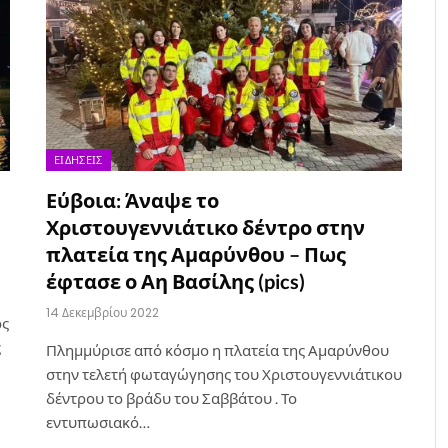
ΕΙΔΉΣΕΙΣ
Εύβοια: Άναψε το
Χριστουγεννιάτικο δέντρο στην
πλατεία της Αμαρύνθου – Πως
έφτασε ο Αη Βασίλης (pics)
14 Δεκεμβρίου 2022
ος
ς
Πλημμύρισε από κόσμο η πλατεία της Αμαρύνθου
στην τελετή φωταγώγησης του Χριστουγεννιάτικου
δέντρου το βράδυ του Σαββάτου . Το
εντυπωσιακό…