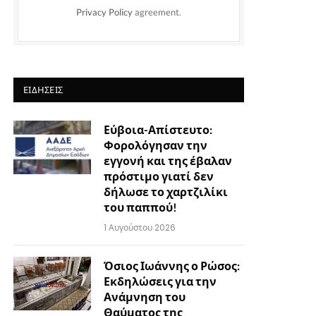
Privacy Policy
agreement.
ΕΙΔΉΣΕΙΣ
Εύβοια-Απίστευτο:
Φορολόγησαν την
εγγονή και της έβαλαν
πρόστιμο γιατί δεν
δήλωσε το χαρτζιλίκι
του παππού!
1 Αυγούστου 2026
Όσιος Ιωάννης ο Ρώσος:
Εκδηλώσεις για την
Ανάμνηση του
Θαύματος της