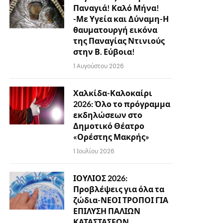
Παναγιά! Καλό Μήνα!
-Με Υγεία και Δύναμη-Η
θαυματουργή εικόνα
της Παναγίας Ντινιούς
στην Β. Εύβοια!
1 Αυγούστου 2026
Χαλκίδα-Καλοκαίρι
2026: Όλο το πρόγραμμα
εκδηλώσεων στο
Δημοτικό Θέατρο
«Ορέστης Μακρής»
1 Ιουλίου 2026
ΙΟΥΛΙΟΣ 2026:
Προβλέψεις για όλα τα
ζώδια-ΝΕΟΙ ΤΡΟΠΟΙ ΓΙΑ
ΕΠΙΛΥΣΗ ΠΑΛΙΩΝ
ΚΑΤΑΣΤΑΣΕΩΝ…