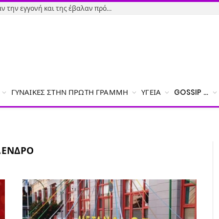
Εύβοια-Απίστευτο: Φορολόγησαν την εγγονή και της έβαλαν πρόστιμο γιατί δεν δήλωσε το χαρτζιλίκι του παππού!
ΓΥΝΑΊΚΕΣ ΣΤΗΝ ΠΡΏΤΗ ΓΡΑΜΜΉ
ΥΓΕΊΑ
GOSSIP …
ΔΈΝΔΡΟ