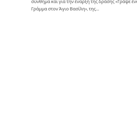
σύνθημα και για την έναρξη της δράσης «Γράψε έν
Γράμμα στον Άγιο Βασίλη», της…