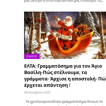
μας δέντρο ή στον εορταστικό μας στολισμό, τις…
ΕΙΔΉΣΕΙΣ
ΕΛΤΑ: Γραμματόσημα για τον Άγιο
Βασίλη-Πώς στέλνουμε, τα
γράμματα- Άρχισε η αποστολή- Πώ
έρχεται απάντηση !
28 Νοεμβρίου 2022
. Τα χριστουγεννιάτικα γραμματόσημα δίνουν το