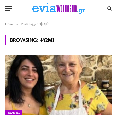
Home
»
Posts Tagged "ψωμί"
BROWSING:
ΨΩΜΊ
ΕΙΔΉΣΕΙΣ