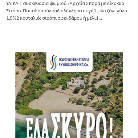
ΥΛΙΚΑ 1 συσκευασία ψωμιού «Αρχαία Σπορά με Δίκοκκο
Σιτάρι» Παπαδοπούλου6 ολόκληρα αυγά1 φλιτζάνι γάλα
1,5%2 κουταλιές σιρόπι σφενδάμου ή μέλι1…