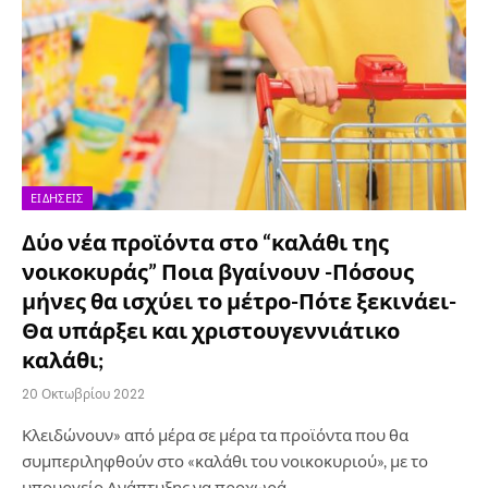
ΕΙΔΉΣΕΙΣ
Δύο νέα προϊόντα στο “καλάθι της
νοικοκυράς” Ποια βγαίνουν -Πόσους
μήνες θα ισχύει το μέτρο-Πότε ξεκινάει-
Θα υπάρξει και χριστουγεννιάτικο
καλάθι;
20 Οκτωβρίου 2022
Κλειδώνουν» από μέρα σε μέρα τα προϊόντα που θα
συμπεριληφθούν στο «καλάθι του νοικοκυριού», με το
υπουργείο Ανάπτυξης να προχωρά…