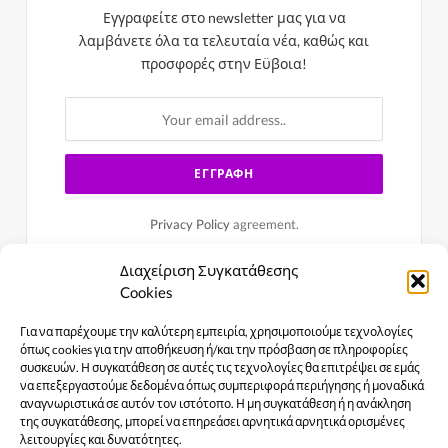
Εγγραφείτε στο newsletter μας για να
λαμβάνετε όλα τα τελευταία νέα, καθώς και
προσφορές στην Εϋβοια!
Privacy Policy
agreement.
Διαχείριση Συγκατάθεσης
Cookies
Για να παρέχουμε την καλύτερη εμπειρία, χρησιμοποιούμε τεχνολογίες
όπως cookies για την αποθήκευση ή/και την πρόσβαση σε πληροφορίες
συσκευών. Η συγκατάθεση σε αυτές τις τεχνολογίες θα επιτρέψει σε εμάς
να επεξεργαστούμε δεδομένα όπως συμπεριφορά περιήγησης ή μοναδικά
αναγνωριστικά σε αυτόν τον ιστότοπο. Η μη συγκατάθεση ή η ανάκληση
της συγκατάθεσης, μπορεί να επηρεάσει αρνητικά αρνητικά ορισμένες
λειτουργίες και δυνατότητες.