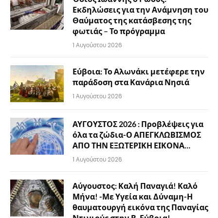
Εκδηλώσεις για την Ανάμνηση του
Θαύματος της κατάσβεσης της
φωτιάς – Το πρόγραμμα
1 Αυγούστου 2026
Εύβοια: Το Αλωνάκι μετέφερε την
παράδοση στα Κανάρια Νησιά
1 Αυγούστου 2026
ΑΥΓΟΥΣΤΟΣ 2026 : Προβλέψεις για
όλα τα ζώδια-Ο ΑΠΕΓΚΛΩΒΙΣΜΟΣ
ΑΠΟ ΤΗΝ ΕΞΩΤΕΡΙΚΗ ΕΙΚΟΝΑ…
1 Αυγούστου 2026
Αύγουστος: Καλή Παναγιά! Καλό
Μήνα! -Με Υγεία και Δύναμη-Η
θαυματουργή εικόνα της Παναγίας
Ντινιούς στην Β. Εύβοια!