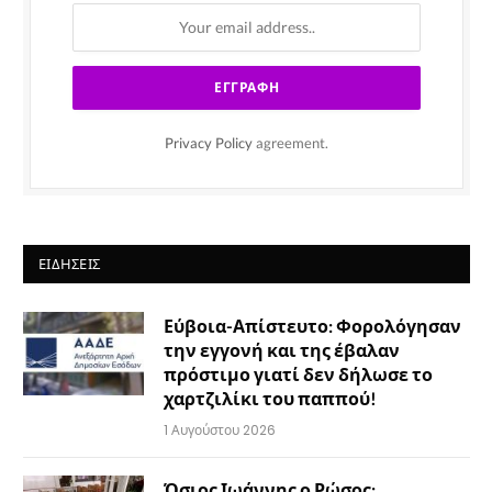
Privacy Policy
agreement.
ΕΙΔΉΣΕΙΣ
Εύβοια-Απίστευτο: Φορολόγησαν
την εγγονή και της έβαλαν
πρόστιμο γιατί δεν δήλωσε το
χαρτζιλίκι του παππού!
1 Αυγούστου 2026
Όσιος Ιωάννης ο Ρώσος: